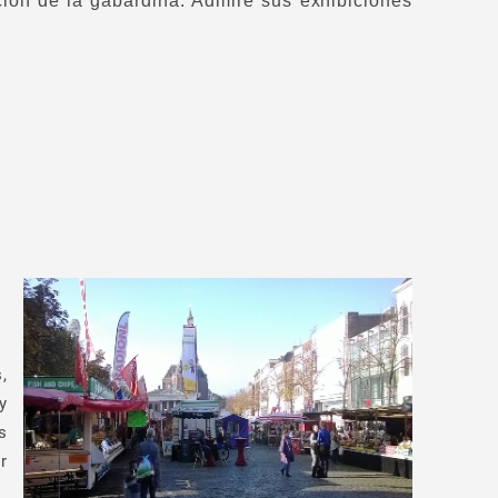
ión de la gabardina. Admire sus exhibiciones
,
y
s
r