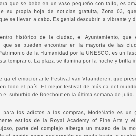
gera que se bebe en un vaso pequeño con tallo, es ama
ne su propia hoja de noticias gratuita, Zona 03, qu
que se llevan a cabo. Es genial descubrir la vibrante y 
centro histórico de la ciudad, el Ayuntamiento, qu
 que se pueden encontrar en la mayoría de las ciud
Patrimonio de la Humanidad por la UNESCO, es un fasci
sta temprano. La plaza se ilumina por la noche y brilla
berga el emocionante Festival van Vlaanderen, que pres
 en todo el país. El mejor festival de música del mun
en el suburbio de Boechout en la última semana de julio.
o para los adictos a las compras, ModeNatie es un 
ente estilos de la Royal Academy of Fine Arts y el
ujoso, parte del complejo alberga un museo de la m