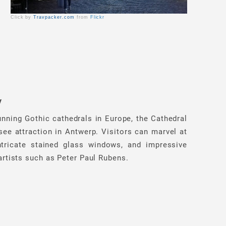
Click by
Travpacker.com
from
Flickr
y
nning Gothic cathedrals in Europe, the Cathedral
see attraction in Antwerp. Visitors can marvel at
intricate stained glass windows, and impressive
rtists such as Peter Paul Rubens.