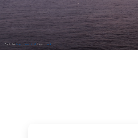
Click by
Matthieu Bout
from
Flickr