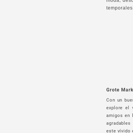
moda, desd
temporales
Grote Mark
Con un buen
explore el
amigos en l
agradables 
este vívido