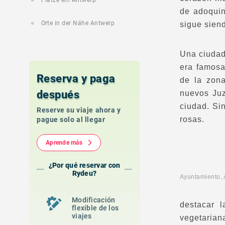
Plätze ein Antwerp
de adoquin
Orte in der Nähe Antwerp
sigue sien
Una ciudad
era famosa
Reserva y paga
de la zona
después
nuevos Juz
ciudad. Si
Reserve su viaje ahora y
rosas.
pague solo al llegar
Aprende más
¿Por qué reservar con
Rydeu?
Ayuntamient
Modificación
destacar 
flexible de los
viajes
vegetarian