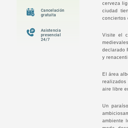
cerveza li
Cancelación
ciudad tie
gratuita
conciertos 
Asistencia
presencial
Visite el 
24/7
medievales
declarado 
y renacenti
El área al
realizados
aire libre 
Un paraís
ambiciosam
ambiente l