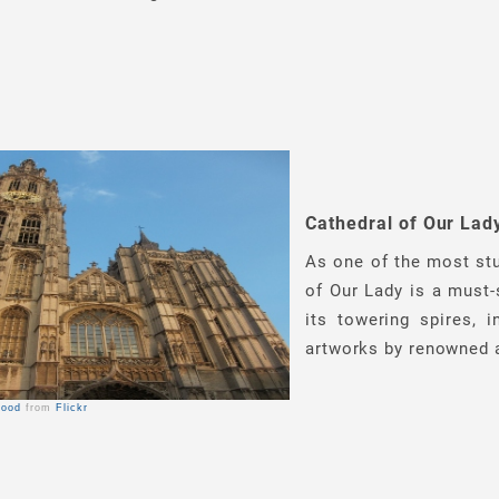
Cathedral of Our Lad
As one of the most stu
of Our Lady is a must-
its towering spires, 
artworks by renowned a
Wood
from
Flickr