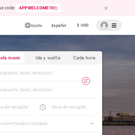
se code:
APPWELCOME10
$ USD
Ayuda
Español
sola mano
Ida y vuelta
Cada hora
ccione Pasajero y Equipaje