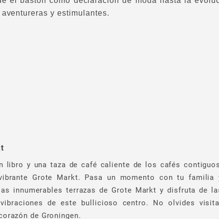
e el bastón como declaración de moda hasta la evoluc
 aventureras y estimulantes.
t
 libro y una taza de café caliente de los cafés contiguos
 vibrante Grote Markt. Pasa un momento con tu familia 
as innumerables terrazas de Grote Markt y disfruta de la
vibraciones de este bullicioso centro. No olvides visita
 corazón de Groningen.