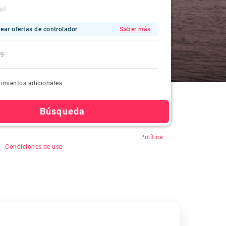
ear ofertas de controlador
Saber más
imientos adicionales
Búsqueda
en "Buscar", usted acepta el registro automático,
Política
&
Condiciones de uso
.