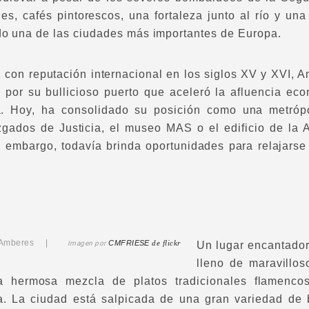
es, cafés pintorescos, una fortaleza junto al río y u
do una de las ciudades más importantes de Europa.
 con reputación internacional en los siglos XV y XVI, 
 por su bullicioso puerto que aceleró la afluencia ec
. Hoy, ha consolidado su posición como una metrópo
gados de Justicia, el museo MAS o el edificio de la Au
n embargo, todavía brinda oportunidades para relajarse 
o, Amberes |
CMFRIESE
de flickr
Imagen por
Un lugar encantador
lleno de maravillos
la hermosa mezcla de platos tradicionales flamenco
a. La ciudad está salpicada de una gran variedad de 