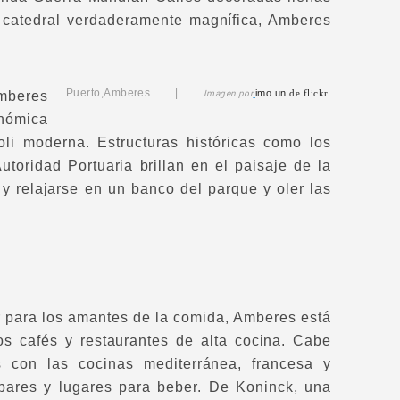
na catedral verdaderamente magnífica, Amberes
Puerto,Amberes |
imo.un
de flickr
Amberes
Imagen por
onómica
li moderna. Estructuras históricas como los
toridad Portuaria brillan en el paisaje de la
y relajarse en un banco del parque y oler las
 para los amantes de la comida, Amberes está
os cafés y restaurantes de alta cocina. Cabe
s con las cocinas mediterránea, francesa y
bares y lugares para beber. De Koninck, una