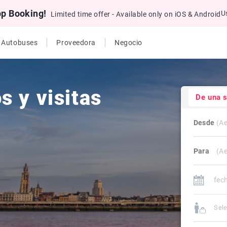
pp Booking!
U
Limited time offer - Available only on iOS & Android
e Autobuses
Proveedora
Negocio
s y visitas
De una 
Desde
Para
Sele