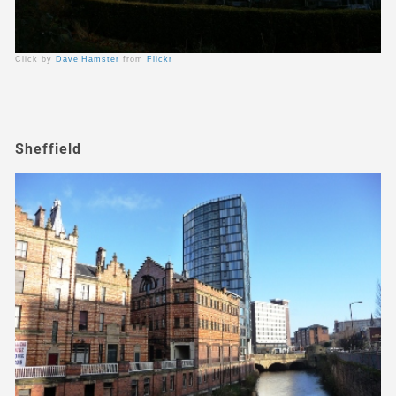
Click by
Dave Hamster
from
Flickr
Sheffield