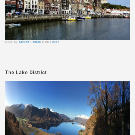
Click by
Steven Penton
from
Flickr
The Lake District