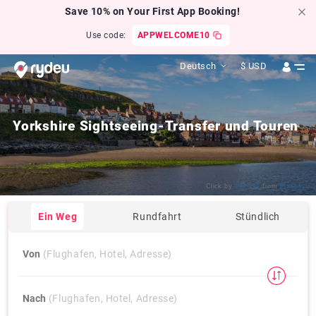
Save 10% on Your First App Booking!
Use code:
APPWELCOME10
Deutsch
$
USD
Yorkshire Sightseeing-Transfer und Touren
Click by
Tim Hill
from
Pixabay
Ein Weg
Rundfahrt
Stündlich
Von
(Flughafen, Hotel, Adresse)
Nach
(Flughafen, Hotel, Adresse)