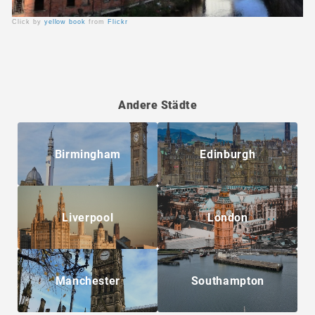
Click by
yellow book
from
Flickr
Andere Städte
Birmingham
Edinburgh
Liverpool
London
Manchester
Southampton