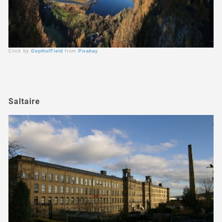
Click by
DepthofField
from
Pixabay
Saltaire