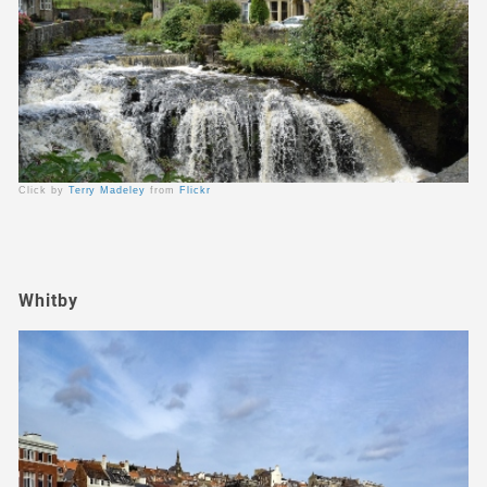
Click by
Terry Madeley
from
Flickr
Whitby