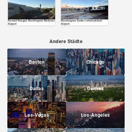
Ronald Reagan Washington National
Washington Dulles International
Airport
Airport
Andere Städte
Boston
Chicago
Dallas
Denver
Las-Vegas
Los-Angeles