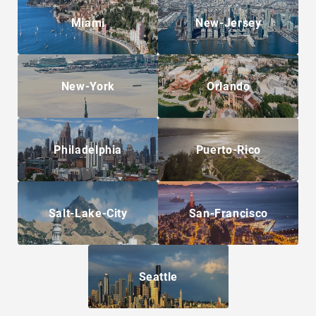
Miami
New-Jersey
New-York
Orlando
Philadelphia
Puerto-Rico
Salt-Lake-City
San-Francisco
Seattle