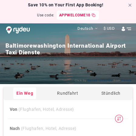
Save 10% on Your First App Booking!
Use code:
APPWELCOME10
Deutsch
$
USD
Baltimorewashington International Airport
Taxi Dienste
Click by
Samad Ismayilov
from
Pexels
Ein Weg
Rundfahrt
Stündlich
Von
(Flughafen, Hotel, Adresse)
Nach
(Flughafen, Hotel, Adresse)