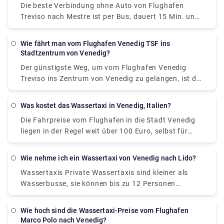
Die beste Verbindung ohne Auto von Flughafen
Treviso nach Mestre ist per Bus, dauert 15 Min. und
kostet 8 € - 13 €. Wie lange dauert die Fahrt vom
Flughafen Treviso nach Mestre? Der Bus von Treviso
Wie fährt man vom Flughafen Venedig TSF ins
Airport nach Mestre BNL Bank dauert 15 Min.
Stadtzentrum von Venedig?
einschließlich Transfers und fährt ab zweimal
Der günstigste Weg, um vom Flughafen Venedig
täglich.
Treviso ins Zentrum von Venedig zu gelangen, ist der
ATVO oder der Barzi Shuttle. Die Fahrt dauert etwa
45 Minuten und kostet 6,55 € pro Person.
Was kostet das Wassertaxi in Venedig, Italien?
Inzwischen kostet ein Taxi 100 €, ist aber
Die Fahrpreise vom Flughafen in die Stadt Venedig
unglaublich bequem, dauert ungefähr 30 Minuten
liegen in der Regel weit über 100 Euro, selbst für
und bietet Platz für bis zu vier Passagiere.
kurze Strecken innerhalb Venedigs muss man
mindestens 50 bis 70 Euro bezahlen. Die Preise sind
Wie nehme ich ein Wassertaxi von Venedig nach Lido?
in den letzten Jahren stark gestiegen. Es gibt auch
Wassertaxis Private Wassertaxis sind kleiner als
einen Nachtzuschlag, normalerweise etwa 20 Euro.
Wasserbusse, sie können bis zu 12 Personen
befördern. Sie sind schneller, definitiv glamouröser,
aber teurer. Es dauert ungefähr eine halbe Stunde
Wie hoch sind die Wassertaxi-Preise vom Flughafen
oder weniger, um Lido zu erreichen, und sie kosten
Marco Polo nach Venedig?