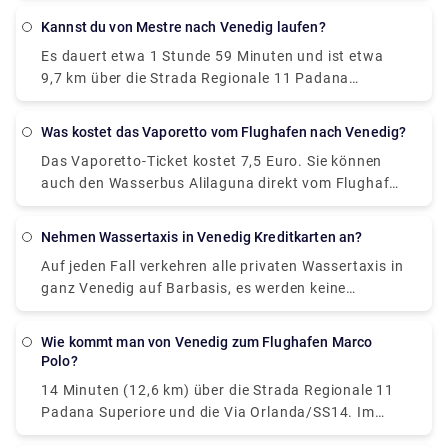
können Sie auch den Zug nehmen. Mit einem Auto
Flughafen Venice (VCE) nach Padua ist per Taxi,
wird die Fahrt zum Urlaub. Verlängern Sie die Fahrt
Kannst du von Mestre nach Venedig laufen?
kostet €40 - € 55 und dauert 35 min.
so viele Tage, wie Sie sich für eine unvergessliche
Es dauert etwa 1 Stunde 59 Minuten und ist etwa
Reise durch Norditalien leisten können.
9,7 km über die Strada Regionale 11 Padana
Superiore. Ja, Sie können von Mestre nach Venedig
laufen oder zu Fuß gehen. Es ist etwa 10 km vom
Was kostet das Vaporetto vom Flughafen nach Venedig?
Bahnhof Mestre zum Bahnhof Santa Lucia/Piazzale
Das Vaporetto-Ticket kostet 7,5 Euro. Sie können
Roma und nicht schön.
auch den Wasserbus Alilaguna direkt vom Flughafen
nach Venedig nehmen. Das Dock ist zehn
Gehminuten vom Flughafenterminal entfernt und die
Nehmen Wassertaxis in Venedig Kreditkarten an?
Fahrt über die Lagune dauert über eine Stunde, je
Auf jeden Fall verkehren alle privaten Wassertaxis in
nachdem, an welcher Haltestelle Sie aussteigen.
ganz Venedig auf Barbasis, es werden keine
Kreditkarten akzeptiert.
Wie kommt man von Venedig zum Flughafen Marco
Polo?
14 Minuten (12,6 km) über die Strada Regionale 11
Padana Superiore und die Via Orlanda/SS14. Im
Allgemeinen ist es am besten, vom Flughafen aus