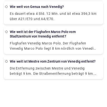
zwischen Venezia Terminal Passeggeri und
Wie weit von Genua nach Venedig?
Markusdom? Ja, es gibt einen Direkt-Fähre ab P. le
Es dauert etwa 4 Std. 12 Min. und ist etwa 396,3 km
Roma "B" nach San Marco-San Zaccaria"F".
über A21/E70 und A4/E70.
Wie weit ist der Flughafen Marco Polo vom
Stadtzentrum von Venedig entfernt?
Flughafen Venedig Marco Polo. Der Flughafen
Venedig Marco Polo liegt 8 km nördlich von Venedig.
Es ist Venedigs internationaler Flughafen mit den
meisten Passagieren. Der Flughafen Venedig Marco
Wie weit ist Mestre vom Zentrum von Venedig entfernt?
Polo liegt fast 8 km nördlich von Venedig.
Die Entfernung zwischen Mestre und Venedig
beträgt 9 km. Die Straßenentfernung beträgt 9 km.
Wie reise ich ohne Auto von Mestre nach Venedig?
Die beste Verbindung ohne Auto von Mestre nach
Venedig ist per Zug, dauert 11 Min. und kostet €1 -
€35.