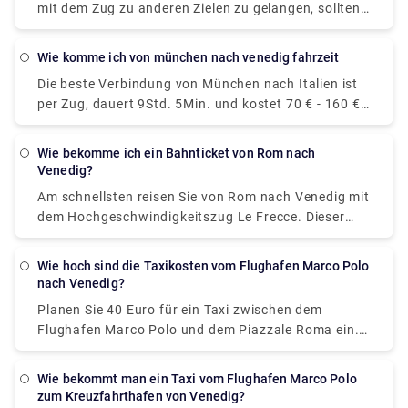
mit dem Zug zu anderen Zielen zu gelangen, sollten
Sie zuerst entweder zum Bahnhof Venedig Mestre
oder zum Bahnhof Santa Lucia gelangen.
wie komme ich von münchen nach venedig fahrzeit
Die beste Verbindung von München nach Italien ist
per Zug, dauert 9Std. 5Min. und kostet 70 € - 160 €.
Alternativ können Sie den Bus nehmen, der 40 € bis
60 € kostet und 12 Std. 48 Min. dauert. 5 Std. 59
Wie bekomme ich ein Bahnticket von Rom nach
Min. (543,2 km) über die E45
Venedig?
Am schnellsten reisen Sie von Rom nach Venedig mit
dem Hochgeschwindigkeitszug Le Frecce. Dieser
moderne und luxuriöse Zug bringt Sie in nur 3
Stunden und 7 Minuten an Ihr Ziel. Die aktuellen
Wie hoch sind die Taxikosten vom Flughafen Marco Polo
Fahrzeiten entnehmen Sie bitte unserem Fahrplan.
nach Venedig?
Planen Sie 40 Euro für ein Taxi zwischen dem
Flughafen Marco Polo und dem Piazzale Roma ein.
Für andere Tarife siehe das Foto oben. Zuschläge
für Gepäck, Nachtfahrten und Fahrten an
Wie bekommt man ein Taxi vom Flughafen Marco Polo
Feiertagen könnten den Fahrpreis in die Höhe
zum Kreuzfahrthafen von Venedig?