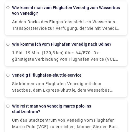
dauert 10 Min.. Gibt es eine direkte Busverbindung
Wie kommt man vom Flughafen Venedig zum Wasserbus
zwischen Mestre und Flughafen Venedig Marco
von Venedig?
Polo? Ja, es gibt einen Direkt-Bus ab Mestre c.so Del
An den Docks des Flughafens steht ein Wasserbus-
Popolo nach Venice Marco Polo Airport.
Transportservice zur Verfügung, der Sie mit Venedig
und den wichtigsten venezianischen Inseln (Murano,
Burano, Lido) verbindet. Am Flughafen: Folgen Sie
Wie komme ich vom Flughafen Venedig nach Udine?
der hellblauen Wegweiser für „Wassertransport“ und
1 Std. 19 Min. (120,5 km) über A4/E70. Die
erreichen Sie die 1. Etage der Termina . Hier finden
günstigste Verbindung von Flughafen Venice (VCE)
Sie den Moving Walkway, einen erhöhten
nach Udine ist per Bus, kostet €8 - €11 und dauert
Fußgängerweg mit Rollteppichen, der Sie zum Dock
1Std.
führt. In Venedig: an der Wasserbushaltestelle
venedig fl flughafen-shuttle-service
Alilaguna von San Marco, Rialto, Fondamenta
Sie können vom Flughafen Venedig mit dem
Nuove und Guglie. Venezianische Inseln: an der
Stadtbus, dem Express-Shuttle, dem Wasserbus
Wasserbushaltestelle Alilaguna von Murano,
oder dem Taxi nach Venedig gelangen. Sie können
Burano, Lido. Der Wasserbus-Transportservice wird
auch ein Auto ohne Fahrer mieten. Die Fahrt mit
von Alilaguna angeboten.
wie reist man von venedig marco polo ins
dem Bus dauert etwa 30 Minuten, der Fahrpreis
stadtzentrum?
beträgt 8 Euro. Der Shuttle erreicht das Ziel in 20
Um das Stadtzentrum von Venedig vom Flughafen
Minuten, und Sie müssen für eine solche Fahrt 7
Marco Polo (VCE) zu erreichen, können Sie den Bus
Euro bezahlen.