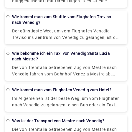
Fluggesellschaft mit Direktflügen. Dies ist eine
günstigste und einfachste Art, zwischen dem
saisonale Route, die im Juni beginnt und im Oktober
Flughafen und dem Stadtzentrum zu reisen. Der
endet. Von Catania aus können Sie mit Wizz Air
ATVO-Expressbus ist ein direkter Nonstop-Bus, der
Wie kommt man zum Shuttle vom Flughafen Treviso
nonstop nach Santorini fliegen.
Sie in nur 20 Minuten in die Innenstadt zum
nach Venedig?
zentralen Busbahnhof Piazzale Roma bringt. Dieser
Der günstigste Weg, um vom Flughafen Venedig
Bus fährt alle 20 Minuten und der Preis beträgt 8
Treviso ins Zentrum von Venedig zu gelangen, ist der
Euro (15 Euro für die Hin- und Rückfahrt).
ATVO oder der Barzi Shuttle. Die Fahrt dauert etwa
45 Minuten und kostet 6,55 € pro Person.
Wie bekomme ich ein Taxi von Venedig Santa Lucia
Inzwischen kostet ein Taxi 100 €, ist aber
nach Mestre?
unglaublich bequem, dauert ungefähr 30 Minuten
Die von Trenitalia betriebenen Zug von Mestre nach
und bietet Platz für bis zu vier Passagiere.
Venedig fahren vom Bahnhof Venezia Mestre ab.
Zug oder Bus von Mestre to Venedig? Die beste
Verbindung von Mestre nach Venedig ist per Zug,
Wie kommt man vom Flughafen Venedig zum Hotel?
dauert 11 Min. und kostet €1 - €35. Alternativ
Im Allgemeinen ist der beste Weg, um vom Flughafen
können Sie den Bus nehmen, der 0 € - 8 € kostet und
nach Venedig zu gelangen, einen Bus oder ein Taxi
12 Minuten dauert.
vom Flughafen zum Piazzale Roma zu nehmen und
dann in das Vaporetto zu steigen. Oder Sie nehmen
Was ist der Transport von Mestre nach Venedig?
den Alilaguna Water Bus direkt vom Flughafen und
Die von Trenitalia betriebenen Zug von Mestre nach
steigen am nächstgelegenen Terminal zu Ihrer