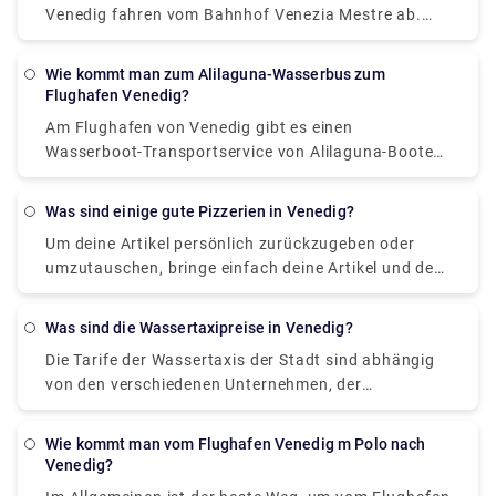
Venedig fahren vom Bahnhof Venezia Mestre ab.
Unterkunft aus.
Zug oder Bus von Mestre to Venedig? Die beste
Verbindung von Mestre nach Venedig ist per Zug,
Wie kommt man zum Alilaguna-Wasserbus zum
dauert 11 Min. und kostet €1 - €35. Alternativ
Flughafen Venedig?
können Sie den Bus nehmen, der 0 € - 8 € kostet und
Am Flughafen von Venedig gibt es einen
12 Minuten dauert.
Wasserboot-Transportservice von Alilaguna-Booten,
der den Flughafen Marco Polo mit einigen
venezianischen Inseln (Burano, Murano und Lido)
Was sind einige gute Pizzerien in Venedig?
verbindet.
Um deine Artikel persönlich zurückzugeben oder
umzutauschen, bringe einfach deine Artikel und den
Lieferschein oder die Bestellbestätigungs-E-Mail zu
einem UO-Geschäft in deiner Nähe. Artikel, die in
Was sind die Wassertaxipreise in Venedig?
einem unserer UO-Geschäfte gekauft wurden,
Die Tarife der Wassertaxis der Stadt sind abhängig
können in jedem UO-Geschäft zurückgegeben
von den verschiedenen Unternehmen, der
werden. Finden Sie ein Geschäft in Ihrer Nähe, um
Entfernung und der Anzahl der Personen. Ein
die Öffnungszeiten und Adressinformationen zu
Wassertaxi vom Flughafen Venedig Marco Polo ins
überprüfen. Bringen Sie Ihren Artikel und die
Wie kommt man vom Flughafen Venedig m Polo nach
Stadtzentrum kostet ungefähr zwischen 105 €
Quittung zur Rückgabe in das Geschäft.
Venedig?
(118,50 US-Dollar) und 135 € (152,40 US-Dollar).