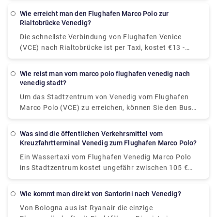
Kirchen, Orte finden, die Sie besuchen und
2 Stunden vor Abflug im Check-in-Bereich einfinden.
bewundern können. Markusplatz. Einige der
Wie erreicht man den Flughafen Marco Polo zur
beliebtesten sind: 1. Denkmäler - San Marco Area. 2.
Rialtobrücke Venedig?
Der Dogenpalast. Denkmäler - Bereich San Marco. 3.
Die schnellste Verbindung von Flughafen Venice
Der Canal Grande. Denkmäler und
(VCE) nach Rialtobrücke ist per Taxi, kostet €13 -
Sehenswürdigkeiten rund um Venedig. 4.Die
€17 und dauert 14 Min.. Gibt es eine direkte
Rialtobrücke. Denkmäler - Rialto-Gebiet. 5.Die
Busverbindung zwischen Flughafen Venice (VCE)
wie reist man vom marco polo flughafen venedig nach
Accademia-Brücke. Denkmäler - Accademia-Bereich.
und Rialtobrücke? Ja, es gibt einen Direkt-Bus ab
venedig stadt?
6.Die Scalzi-Brücke. 7.Der Cà d'Oro-Palast. 8.Die
Aeroporto MARCO POLO nach Venezia.
Seufzerbrücke.
Um das Stadtzentrum von Venedig vom Flughafen
Marco Polo (VCE) zu erreichen, können Sie den Bus
Nr. 5 nehmen, der von Actv betrieben wird. Der Bus
hält am Terminal Piazzale Roma im Stadtzentrum
Was sind die öffentlichen Verkehrsmittel vom
von Venedig und die Busse fahren montags bis
Kreuzfahrtterminal Venedig zum Flughafen Marco Polo?
samstags alle 15 Minuten und sonntags alle 20
Ein Wassertaxi vom Flughafen Venedig Marco Polo
Minuten vom Flughafen ab.
ins Stadtzentrum kostet ungefähr zwischen 105 €
(118,50 US-Dollar) und 135 € (152,40 US-Dollar). Der
Preis vom Bahnhof Venezia Santa Lucia und dem
Wie kommt man direkt von Santorini nach Venedig?
Piazzale Roma ins Stadtzentrum liegt zwischen 65 €
Von Bologna aus ist Ryanair die einzige
(73,40 US-Dollar) und 100 € (112,90 US-Dollar). Die