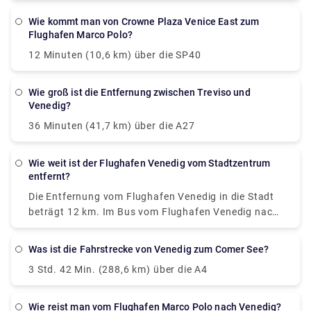
Gare du Nord, Paris Gare De Lyon und Milano
Wie kommt man von Crowne Plaza Venice East zum
Centrale. Die Fahrt einschließlich Transfers dauert
Flughafen Marco Polo?
etwa 13 Std. 49 Min.
12 Minuten (10,6 km) über die SP40
Wie groß ist die Entfernung zwischen Treviso und
Venedig?
36 Minuten (41,7 km) über die A27
Wie weit ist der Flughafen Venedig vom Stadtzentrum
entfernt?
Die Entfernung vom Flughafen Venedig in die Stadt
beträgt 12 km. Im Bus vom Flughafen Venedig nach
Venedig ist kein Platz für großes Gepäck. Bustickets
müssen vor der Fahrt in einem speziellen gelben
Was ist die Fahrstrecke von Venedig zum Comer See?
Automaten an der Haltestelle entwertet werden. Sie
3 Std. 42 Min. (288,6 km) über die A4
sind 75 Minuten gültig.
Wie reist man vom Flughafen Marco Polo nach Venedig?