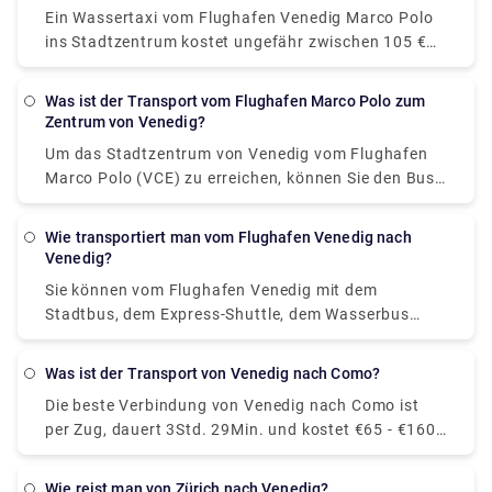
treiben, also fragen Sie den Fahrer nach einem
Ein Wassertaxi vom Flughafen Venedig Marco Polo
Kostenvoranschlag, wenn Sie auf Ihre Euros achten.
ins Stadtzentrum kostet ungefähr zwischen 105 €
(117,60 US-Dollar) und 135 € (151,20 US-Dollar). Der
Preis vom Bahnhof Venezia Santa Lucia und
Was ist der Transport vom Flughafen Marco Polo zum
Piazzale Roma ins Stadtzentrum liegt zwischen 65 €
Zentrum von Venedig?
(72,80 US$) und 100 € (112 US$).
Um das Stadtzentrum von Venedig vom Flughafen
Marco Polo (VCE) zu erreichen, können Sie den Bus
Nr. 5 nehmen, der von Actv betrieben wird. Der Bus
hält am Terminal Piazzale Roma im Stadtzentrum
Wie transportiert man vom Flughafen Venedig nach
von Venedig und die Busse fahren montags bis
Venedig?
samstags alle 15 Minuten und sonntags alle 20
Sie können vom Flughafen Venedig mit dem
Minuten vom Flughafen ab.
Stadtbus, dem Express-Shuttle, dem Wasserbus
oder dem Taxi nach Venedig gelangen. Sie können
auch ein Auto ohne Fahrer mieten. Die Fahrt mit
Was ist der Transport von Venedig nach Como?
dem Bus dauert etwa 30 Minuten, der Fahrpreis
Die beste Verbindung von Venedig nach Como ist
beträgt 8 Euro. Der Shuttle erreicht das Ziel in 20
per Zug, dauert 3Std. 29Min. und kostet €65 - €160.
Minuten, und Sie müssen für eine solche Fahrt 7
Alternativ können Sie den Bus nehmen, der 17 € bis
Euro bezahlen.
21 € kostet und 5 Std. 25 Min.
Wie reist man von Zürich nach Venedig?