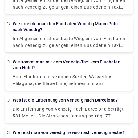
Im Allgemeinen ist der beste Weg, um vom Flughafen
nach Venedig zu gelangen, einen Bus oder ein Taxi
vom Flughafen zum Piazzale Roma zu nehmen und
dann in das Vaporetto zu steigen. Oder Sie nehmen
Wie erreicht man den Flughafen Venedig Marco Polo
den Alilaguna Water Bus direkt vom Flughafen und
nach Venedig?
steigen am nächstgelegenen Terminal zu Ihrer
Im Allgemeinen ist der beste Weg, um vom Flughafen
Unterkunft aus.
nach Venedig zu gelangen, einen Bus oder ein Taxi
vom Flughafen zum Piazzale Roma zu nehmen und
dann in das Vaporetto zu steigen. Oder Sie nehmen
Wie kommt man mit dem Venedig-Taxi vom Flughafen
den Alilaguna Water Bus direkt vom Flughafen und
zum Hotel?
steigen am nächstgelegenen Terminal zu Ihrer
Vom Flughafen aus können Sie den Wasserbus
Unterkunft aus.
Alilaguna, die Blaue Linie, nehmen und am
Fährterminal Zattere aussteigen. Damit sollten Sie
ganz in der Nähe Ihres Hotels sein. Die Fahrt vom
Was ist die Entfernung von Venedig nach Barcelona?
Flughafen dauert etwa 90 Minuten. Eine andere
Die Entfernung von Venedig nach Barcelona beträgt
Möglichkeit wäre, entweder den Bus oder ein Taxi
581 Meilen. Die Straßenentfernung beträgt 771
vom Flughafen zum Piazzale Roma zu nehmen.
Meilen. Die Zugfahrt von Venedig nach Barcelona
dauert ungefähr 14 Stunden und 2 Minuten, egal
wie reist man von venedig treviso nach venedig mestre?
wann Sie abfahren.