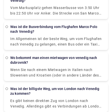
Venedig?
und von dort aus können Sie einen Bus oder ein Boot
Vom Markusplatz gehen Wasserbusse von 3:50 Uhr
nach Venedig nehmen.
bis 22:50 Uhr vor Anker. Die Strecke von San Marco
zum Flughafen dauert 1 Stunde und 20 Minuten
Was ist die Busverbindung vom Flughafen Marco Polo
nach Venedig?
Im Allgemeinen ist der beste Weg, um vom Flughafen
nach Venedig zu gelangen, einen Bus oder ein Taxi
vom Flughafen zum Piazzale Roma zu nehmen und
dann in das Vaporetto zu steigen. Oder Sie nehmen
wo bekommt man einen mietwagen von venedig nach
den Alilaguna Water Bus direkt vom Flughafen und
dubrovnik?
steigen am nächstgelegenen Terminal zu Ihrer
Wenn Sie nach einem Mietwagen in Italien nach
Unterkunft aus.
Slowenien und Kroatien (oder in andere Länder des
Balkans) suchen, können Sie beispielsweise einen
am Flughafen Venedig oder am Flughafen Treviso
Was ist der billigste Weg, um von London nach Venedig
nehmen. ... Sie dürfen innerhalb der EU, Schweiz,
zu kommen?
Lichtenstein, Vatikan, San Marino, Monaco,
Es gibt keinen direkten Zug von London nach
Norwegen, Kroatien, Bosnien, Serbien, Montenegro
Venedig. Allerdings gibt es Verbindungen ab London
und Mazedonien kostenlos fahren.
St Pancras Eurostar nach Venezia S. Lucia über