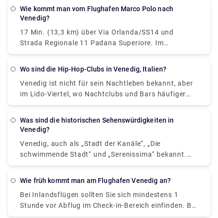
einen Bus oder ein Taxi vom Flughafen zum Piazzale
Wie kommt man vom Flughafen Marco Polo nach
Roma zu nehmen und dann in das Vaporetto zu
Venedig?
steigen, um vom Flughafen nach Venedig zu
17 Min. (13,3 km) über Via Orlanda/SS14 und
gelangen. Oder Sie nehmen den Alilaguna Water Bus
Strada Regionale 11 Padana Superiore. Im
direkt vom Flughafen und steigen am
Allgemeinen ist die beste Art, um vom Flughafen
nächstgelegenen Terminal zu Ihrer Unterkunft aus.
nach Venedig zu gelangen, einen Bus oder ein Taxi
Wo sind die Hip-Hop-Clubs in Venedig, Italien?
vom Flughafen zum Piazzale Roma zu nehmen und
Venedig ist nicht für sein Nachtleben bekannt, aber
dann in das Vaporetto zu steigen. Oder Sie nehmen
im Lido-Viertel, wo Nachtclubs und Bars häufiger
den Alilaguna Water Bus direkt vom Flughafen und
anzutreffen sind, ist es möglich, bis spät in die
steigen am nächstgelegenen Terminal zu Ihrer
Nacht Unterhaltung zu genießen. Wenn Sie lieber in
Unterkunft aus.
Was sind die historischen Sehenswürdigkeiten in
Venedig bleiben möchten, tun Sie es wie die
Venedig?
Einheimischen – genießen Sie ein spätes Essen,
Venedig, auch als „Stadt der Kanäle“, „Die
gefolgt von einem oder zwei Glas Wein aus der
schwimmende Stadt“ und „Serenissima“ bekannt.
Region , wo sich Einheimische und Studenten
Denkmäler von Venedig. Venedig selbst ist ein
abends auf ein paar Drinks treffen und Live-Musik
Denkmal, ein Freilichtmuseum. Alle Orte, die Sie
hören.
Wie früh kommt man am Flughafen Venedig an?
besuchen, das heißt San Marco, das Herz von
Bei Inlandsflügen sollten Sie sich mindestens 1
Venedig, oder weiter entfernte Gebiete vom
Stunde vor Abflug im Check-in-Bereich einfinden. Bei
Touristenzentrum, Sie werden immer Denkmäler,
internationalen Abflügen sollten Sie sich mindestens