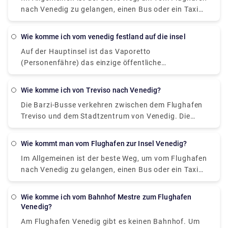
steigen am nächstgelegenen Terminal zu Ihrer
nach Venedig zu gelangen, einen Bus oder ein Taxi
Unterkunft aus.
vom Flughafen zum Piazzale Roma zu nehmen und
dann in das Vaporetto zu steigen. Sie können vom
wie komme ich vom venedig festland auf die insel
Flughafen Venedig mit dem Stadtbus, dem Express-
Auf der Hauptinsel ist das Vaporetto
Shuttle, dem Wasserbus oder dem Taxi nach
(Personenfähre) das einzige öffentliche
Venedig gelangen. Sie können auch ein Auto ohne
Verkehrsmittel in Venedig. Es gibt Fähren rund um
Fahrer mieten. Die Fahrt mit dem Bus dauert etwa
die Insel und auf dem Canal Grande in Venedig. Dies
30 Minuten, der Fahrpreis beträgt 8 Euro. Der
Wie komme ich von Treviso nach Venedig?
ist ein breiter Kanal, der die Insel Venedig in zwei
Shuttle erreicht das Ziel in 20 Minuten, und Sie
Die Barzi-Busse verkehren zwischen dem Flughafen
Teile teilt. Abfahrten sind sehr häufig, alle paar
müssen für eine solche Fahrt 7 Euro bezahlen.
Treviso und dem Stadtzentrum von Venedig. Die
Minuten.
Fahrzeuge verkehren genau zu den gleichen Zeiten
wie die ATVO-Busse und kosten den gleichen Preis.
Wie kommt man vom Flughafen zur Insel Venedig?
Der Vorteil ist, dass sie nur 40 Minuten brauchen,
Im Allgemeinen ist der beste Weg, um vom Flughafen
um ins Zentrum zu gelangen, statt 70 Minuten, da
nach Venedig zu gelangen, einen Bus oder ein Taxi
sie die Autobahn benutzen.
vom Flughafen zum Piazzale Roma zu nehmen und
dann in das Vaporetto zu steigen. Oder Sie nehmen
Wie komme ich vom Bahnhof Mestre zum Flughafen
den Alilaguna Water Bus direkt vom Flughafen und
Venedig?
steigen am nächstgelegenen Terminal zu Ihrer
Am Flughafen Venedig gibt es keinen Bahnhof. Um
Unterkunft aus.