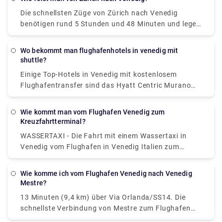
Die schnellsten Züge von Zürich nach Venedig
benötigen rund 5 Stunden und 48 Minuten und legen
eine Strecke von rund 361 Kilometern zurück. An
Wochentagen fährt der erste Zug, der Zürich
wo bekommt man flughafenhotels in venedig mit
verlässt, gegen 06:09 Uhr. Die letzte Abfahrt ist in
shuttle?
der Regel gegen 20:40 Uhr.
Einige Top-Hotels in Venedig mit kostenlosem
Flughafentransfer sind das Hyatt Centric Murano
Venice, das Annia Park Hotel Venice Airport, das
Gästehaus Bella Onda, die Villa ai Tigli, das Crowne
Wie kommt man vom Flughafen Venedig zum
Plaza Venice East, ein IHG Hotel.
Kreuzfahrtterminal?
WASSERTAXI - Die Fahrt mit einem Wassertaxi in
Venedig vom Flughafen in Venedig Italien zum
Kreuzfahrtterminal in Venedig ist die teuerste Art,
zum Hafen von Venedig zu gelangen. Denken Sie
Wie komme ich vom Flughafen Venedig nach Venedig
daran, dass Wassertaxis die „Limousinen von
Mestre?
Venedig“ sind und Sie vom Flughafen Marco Polo bis
13 Minuten (9,4 km) über Via Orlanda/SS14. Die
zur Stazione Marittima über 90 € bezahlen könnten.
schnellste Verbindung von Mestre zum Flughafen
Venice Marco Polo ist per Taxi, kostet 9 € - 11 € und