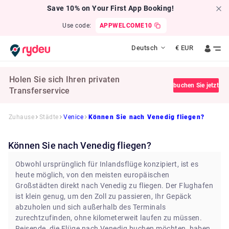
Save 10% on Your First App Booking!
Use code:
APPWELCOME10
Deutsch
€
EUR
Holen Sie sich Ihren privaten
buchen Sie jetzt
Transferservice
Zuhause
Städte
Venice
Können Sie nach Venedig fliegen?
Können Sie nach Venedig fliegen?
Obwohl ursprünglich für Inlandsflüge konzipiert, ist es
heute möglich, von den meisten europäischen
Großstädten direkt nach Venedig zu fliegen. Der Flughafen
ist klein genug, um den Zoll zu passieren, Ihr Gepäck
abzuholen und sich außerhalb des Terminals
zurechtzufinden, ohne kilometerweit laufen zu müssen.
Reisende, die Flüge nach Venedig buchen möchten, haben