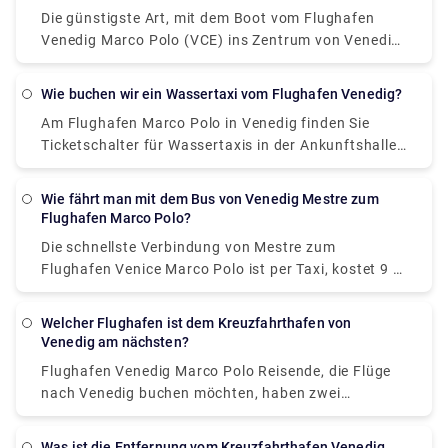
Kanäle entlang spazieren. Es ist ziemlich schwierig,
Die günstigste Art, mit dem Boot vom Flughafen
in Neapel eine schreckliche Pizza zu bekommen,
Venedig Marco Polo (VCE) ins Zentrum von Venedig
aber wenn Sie eine wirklich großartige Pizza wollen
zu reisen, ist der Wasserbus (Vaporetto), der von
– die beste der Welt, sagen viele Einheimische –
Alilaguna betrieben wird. Die Fahrzeit vom
gehen Sie zu Di Matteo. Ob in ihrer einfachen
Wie buchen wir ein Wassertaxi vom Flughafen Venedig?
Flughafen nach San Marco beträgt etwa 70
Version mit Mozzarella Fiordilatte oder Mozzarella
Am Flughafen Marco Polo in Venedig finden Sie
Minuten.
de Bufala (in diesem Fall würde sie technisch als
Ticketschalter für Wassertaxis in der Ankunftshalle,
Bufalina-Pizza bezeichnet), die Margherita-Pizza ist
nachdem Sie die Gepäckausgabe verlassen haben.
zweifellos die Lieblingspizza der Italiener.
(Achten Sie auf die Schalter mit der Aufschrift
Wie fährt man mit dem Bus von Venedig Mestre zum
„Schnellboot nach Venedig“.) Nachdem Sie Ihren
Flughafen Marco Polo?
Voucher gekauft haben, verlassen Sie das Terminal
Die schnellste Verbindung von Mestre zum
und nehmen Sie den Rollsteig zu den Bootsanlegern.
Flughafen Venice Marco Polo ist per Taxi, kostet 9 €
- 11 € und dauert 10 Min..
Welcher Flughafen ist dem Kreuzfahrthafen von
Venedig am nächsten?
Flughafen Venedig Marco Polo Reisende, die Flüge
nach Venedig buchen möchten, haben zwei
Hauptflughafenoptionen. Nämlich der Flughafen
Venedig Marco Polo (VCE) und der Flughafen
Was ist die Entfernung vom Kreuzfahrthafen Venedig