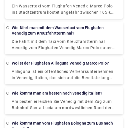
ungefähr 100 Euro.
Ein Wassertaxi vom Flughafen Venedig Marco Polo
ins Stadtzentrum kostet ungefähr zwischen 105 €
(118,50 US-Dollar) und 135 € (152,40 US-Dollar). Der
Preis vom Bahnhof Venezia Santa Lucia und dem
Wie fährt man mit dem Wassertaxi vom Flughafen
Piazzale Roma ins Stadtzentrum liegt zwischen 65 €
Venedig zum Kreuzfahrtterminal?
(73,40 US-Dollar) und 100 € (112,90 US-Dollar). Die
Die Fahrt mit dem Taxi vom Kreuzfahrtterminal
günstigste und einfachste Art, zwischen dem
Venedig zum Flughafen Venedig Marco Polo dauert
Flughafen und dem Stadtzentrum zu reisen. Der
15 bis 20 Minuten. Der im Voraus gebuchte private
ATVO-Expressbus ist ein direkter Nonstop-Bus, der
Transfer vom Kreuzfahrtterminal in Venedig zum
Sie in nur 20 Minuten in die Innenstadt zum
Wo ist der Flughafen Alilaguna Venedig Marco Polo?
Hotel in Venedig beinhaltet eine Fahrt mit dem
zentralen Busbahnhof Piazzale Roma bringt. Dieser
Alilaguna ist ein öffentliches Verkehrsunternehmen
privaten Wassertaxi. San Basilio ist eine 20-minütige
Bus fährt alle 20 Minuten und der Preis beträgt 8
in Venedig, Italien, das sich auf die Bereitstellung
Transferfahrt vom Flughafen Venedig Marco Polo
Euro (15 Euro für die Hin- und Rückfahrt).
eines effizienten Bootstransports in der ganzen
entfernt.
Stadt konzentriert. Unsere 4 Linien verbinden den
wie kommt man am besten nach venedig italien?
Flughafen Marco Polo und das Kreuzfahrtterminal
Am besten erreichen Sie Venedig mit dem Zug zum
mit dem Stadtzentrum von Venedig, Lido und
Bahnhof Santa Lucia am nordwestlichen Rand der
Murano.
Stadt. Es gibt auch einen Busbahnhof und
Parkhäuser in der Nähe, am Piazzale Roma. Venedig
Wie kommt man vom Flughafen Bologna zum Bus nach
hat auch den kleinen Flughafen Venedig Marco Polo,