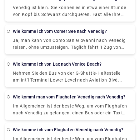
in den letzten Jahren stark gestiegen. Es gibt auch
Venedig ist klein. Sie können es in etwa einer Stunde
einen Nachtzuschlag, normalerweise etwa 20 Euro.
von Kopf bis Schwanz durchqueren. Fast alle Ihre
Sehenswürdigkeiten erreichen Sie innerhalb von 20
Gehminuten von der Rialtobrücke oder dem
Wie komme ich vom Comer See nach Venedig?
Markusplatz.
Ja, man kann von Como San Giovanni nach Venedig
reisen, ohne umzusteigen. Täglich fährt 1 Zug von
Como San Giovanni nach Venedig.
Wie komme ich von Lax nach Venice Beach?
Nehmen Sie den Bus von der G-Shuttle-Haltestelle
am Int'l Terminal Lower Level nach Aviation Blvd.
Station der Grünen Linie. Nehmen Sie den Bus der
Linie 3 von Aviation/Lax Station zu 4Th Nb &
Wie kommt man vom Flughafen Venedig nach Venedig?
Colorado Fs. Nehmen Sie den Bus der Linie 1 von
Im Allgemeinen ist der beste Weg, um vom Flughafen
4Th Sb & Santa Monica Place nach Main Sb & Venice
nach Venedig zu gelangen, einen Bus oder ein Taxi
Way Ns.
vom Flughafen zum Piazzale Roma zu nehmen und
dann in das Vaporetto zu steigen. Oder Sie nehmen
Wie komme ich vom Flughafen Venedig nach Venedig?
den Alilaguna Water Bus direkt vom Flughafen und
Im Allgemeinen ist der beste Weg, um vom Flughafen