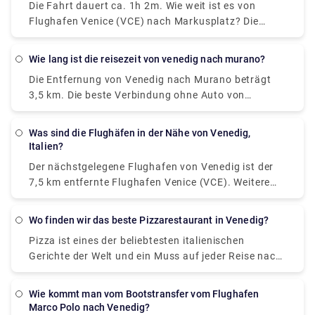
Die Fahrt dauert ca. 1h 2m. Wie weit ist es von
Linie 351 Bus und Bus, dauert 30 Min. und kostet €8
Flughafen Venice (VCE) nach Markusplatz? Die
- €13.
Entfernung zwischen Flughafen Venice (VCE) und
Markusplatz beträgt 8 km.
wie lang ist die reisezeit von venedig nach murano?
Die Entfernung von Venedig nach Murano beträgt
3,5 km. Die beste Verbindung ohne Auto von
Venedig nach Murano ist per Fähre, dauert 18 Min.
und kostet 2 € - 8 €. Wie lange dauert es von
Was sind die Flughäfen in der Nähe von Venedig,
Venedig nach Murano zu kommen? Der Fähre von F.
Italien?
te Nove nach Murano Da Mula dauert 18 Min.
Der nächstgelegene Flughafen von Venedig ist der
einschließlich Transfers und fährt ab alle 20
7,5 km entfernte Flughafen Venice (VCE). Weitere
Minuten.
Flughäfen in der Nähe sind Venedig Treviso (TSF)
(26,2 km), Triest (TRS) (99,3 km), Verona (VRN)
Wo finden wir das beste Pizzarestaurant in Venedig?
(111,5 km) und Bologna (BLQ) (129,9 km).
Pizza ist eines der beliebtesten italienischen
Gerichte der Welt und ein Muss auf jeder Reise nach
Italien. Venedig hat eine Reihe von köstlichen Orten,
an denen Sie großartige Pizza finden und sie
Wie kommt man vom Bootstransfer vom Flughafen
genießen können, während Sie einen der vielen
Marco Polo nach Venedig?