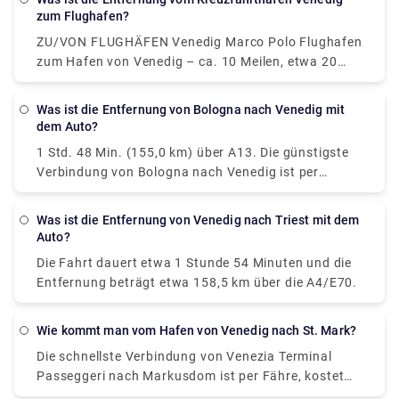
Treviso (TSF). Der Flughafen Venedig Marco Polo ist
zum Flughafen?
der Hauptflughafen von Venedig und die Mehrheit
ZU/VON FLUGHÄFEN Venedig Marco Polo Flughafen
der Reisenden, die nach Venedig reisen, wird seine
zum Hafen von Venedig – ca. 10 Meilen, etwa 20
Terminals passieren.
Minuten Fahrt. Der Hafen ist auch auf dem
Wasserweg erreichbar – ca. 60 Minuten mit dem
Was ist die Entfernung von Bologna nach Venedig mit
Wassertaxi.
dem Auto?
1 Std. 48 Min. (155,0 km) über A13. Die günstigste
Verbindung von Bologna nach Venedig ist per
Mitfahrdienst, kostet 9 € und dauert 2 Std. 4 Min..
Was ist die Entfernung von Venedig nach Triest mit dem
Auto?
Die Fahrt dauert etwa 1 Stunde 54 Minuten und die
Entfernung beträgt etwa 158,5 km über die A4/E70.
Wie kommt man vom Hafen von Venedig nach St. Mark?
Die schnellste Verbindung von Venezia Terminal
Passeggeri nach Markusdom ist per Fähre, kostet
€8 und dauert 33 Min.. Gibt es eine direkte Fähre