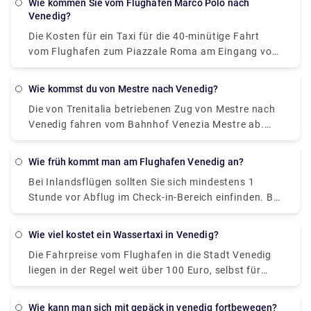
Wie kommen Sie vom Flughafen Marco Polo nach
Inzwischen kostet ein Taxi 100 €, ist aber
Venedig?
unglaublich bequem, dauert ungefähr 30 Minuten
Die Kosten für ein Taxi für die 40-minütige Fahrt
und bietet Platz für bis zu vier Passagiere.
vom Flughafen zum Piazzale Roma am Eingang von
Venedig betragen etwa 80 Euro.
Wie kommst du von Mestre nach Venedig?
Die von Trenitalia betriebenen Zug von Mestre nach
Venedig fahren vom Bahnhof Venezia Mestre ab.
Zug oder Bus von Mestre to Venedig? Die beste
Verbindung von Mestre nach Venedig ist per Zug,
Wie früh kommt man am Flughafen Venedig an?
dauert 11 Min. und kostet €1 - €35. Alternativ
Bei Inlandsflügen sollten Sie sich mindestens 1
können Sie den Bus nehmen, der 0 € - 8 € kostet und
Stunde vor Abflug im Check-in-Bereich einfinden. Bei
12 Minuten dauert.
internationalen Abflügen sollten Sie sich mindestens
2 Stunden vor Abflug im Check-in-Bereich einfinden.
Wie viel kostet ein Wassertaxi in Venedig?
Die Fahrpreise vom Flughafen in die Stadt Venedig
liegen in der Regel weit über 100 Euro, selbst für
kurze Strecken innerhalb Venedigs muss man
mindestens 50 bis 70 Euro bezahlen. Die Preise sind
wie kann man sich mit gepäck in venedig fortbewegen?