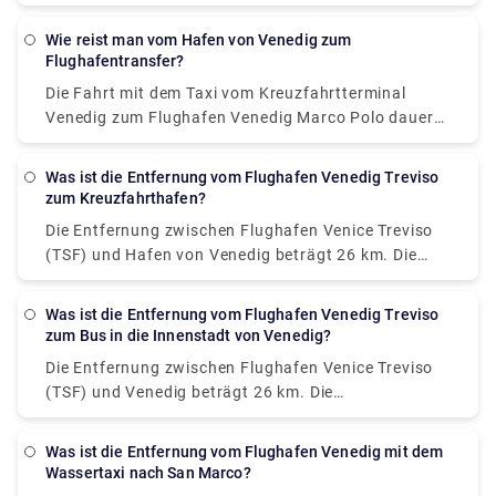
Nr. 5 nehmen, der von Actv betrieben wird. Der Bus
hält am Terminal Piazzale Roma im Stadtzentrum
Wie reist man vom Hafen von Venedig zum
von Venedig und die Busse fahren montags bis
Flughafentransfer?
samstags alle 15 Minuten und sonntags alle 20
Die Fahrt mit dem Taxi vom Kreuzfahrtterminal
Minuten vom Flughafen ab.
Venedig zum Flughafen Venedig Marco Polo dauert
15 bis 20 Minuten. Der im Voraus gebuchte private
Transfer vom Kreuzfahrtterminal in Venedig zum
Was ist die Entfernung vom Flughafen Venedig Treviso
Hotel in Venedig beinhaltet eine Fahrt mit dem
zum Kreuzfahrthafen?
privaten Wassertaxi. San Basilio ist eine 20-minütige
Die Entfernung zwischen Flughafen Venice Treviso
Taxifahrt vom Flughafen Venedig Marco Polo
(TSF) und Hafen von Venedig beträgt 26 km. Die
entfernt.
Straßenentfernung beträgt 30,2 km.
Was ist die Entfernung vom Flughafen Venedig Treviso
zum Bus in die Innenstadt von Venedig?
Die Entfernung zwischen Flughafen Venice Treviso
(TSF) und Venedig beträgt 26 km. Die
Straßenentfernung beträgt 30,2 km. Wie reise ich
ohne Auto von Flughafen Venice Treviso (TSF) nach
Was ist die Entfernung vom Flughafen Venedig mit dem
Venedig? Die beste Verbindung ohne Auto von
Wassertaxi nach San Marco?
Flughafen Venice Treviso (TSF) nach Venedig ist per