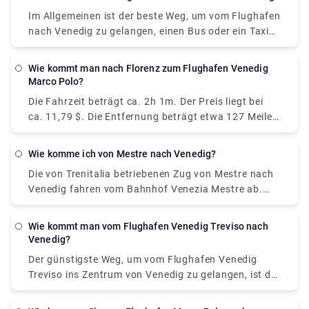
Im Allgemeinen ist der beste Weg, um vom Flughafen
nach Venedig zu gelangen, einen Bus oder ein Taxi
vom Flughafen zum Piazzale Roma zu nehmen und
dann in das Vaporetto zu steigen. Oder Sie nehmen
Wie kommt man nach Florenz zum Flughafen Venedig
den Alilaguna Water Bus direkt vom Flughafen und
Marco Polo?
steigen am nächstgelegenen Terminal zu Ihrer
Die Fahrzeit beträgt ca. 2h 1m. Der Preis liegt bei
Unterkunft aus.
ca. 11,79 $. Die Entfernung beträgt etwa 127 Meilen
(204 km). Es gibt ungefähr 30 Züge pro Tag. Und der
erste Zug fährt um 01:58 Uhr.
Wie komme ich von Mestre nach Venedig?
Die von Trenitalia betriebenen Zug von Mestre nach
Venedig fahren vom Bahnhof Venezia Mestre ab.
Zug oder Bus von Mestre to Venedig? Die beste
Verbindung von Mestre nach Venedig ist per Zug,
Wie kommt man vom Flughafen Venedig Treviso nach
dauert 11 Min. und kostet €1 - €35. Alternativ
Venedig?
können Sie den Bus nehmen, der 0 € - 8 € kostet und
Der günstigste Weg, um vom Flughafen Venedig
12 Minuten dauert.
Treviso ins Zentrum von Venedig zu gelangen, ist der
ATVO oder der Barzi Shuttle. Die Fahrt dauert etwa
45 Minuten und kostet 6,55 € pro Person.