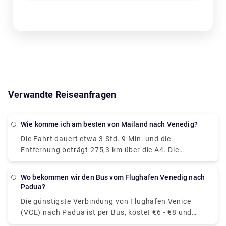
Verwandte Reiseanfragen
Wie komme ich am besten von Mailand nach Venedig?
Die Fahrt dauert etwa 3 Std. 9 Min. und die
Entfernung beträgt 275,3 km über die A4. Die
schnellste und bequemste Art, von Venedig nach
Mailand zu reisen, ist der Hochgeschwindigkeitszug
Wo bekommen wir den Bus vom Flughafen Venedig nach
Le Frecce. Dieser moderne und luxuriöse Zug bringt
Padua?
Sie in nur 2 Stunden und 25 Minuten an Ihr Ziel. Sie
Die günstigste Verbindung von Flughafen Venice
könnten in nur drei Stunden von Mailand nach
(VCE) nach Padua ist per Bus, kostet €6 - €8 und
Venedig fahren, aber wenn Sie es eilig haben,
dauert 1Std. 25Min.. Die schnellste Verbindung von