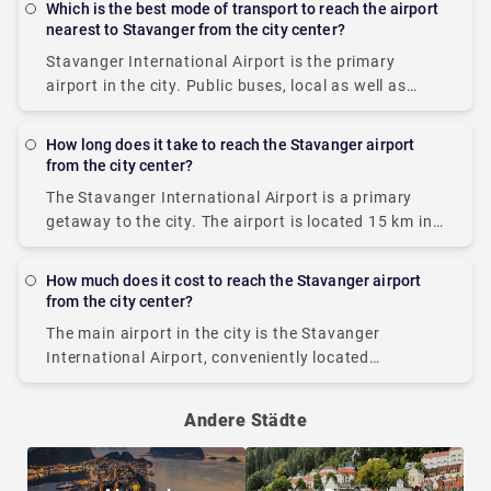
Which is the best mode of transport to reach the airport
nearest to Stavanger from the city center?
Stavanger International Airport is the primary
airport in the city. Public buses, local as well as
private taxis, and car rentals are the most chosen
airport transfers in Stavanger. To
How long does it take to reach the Stavanger airport
from the city center?
The Stavanger International Airport is a primary
getaway to the city. The airport is located 15 km in
the south west direction from the heart of the city.
Local buses
How much does it cost to reach the Stavanger airport
from the city center?
The main airport in the city is the Stavanger
International Airport, conveniently located
approximately 20 to 30 minutes away from the
heart of the city. As a popular choice for
Andere Städte