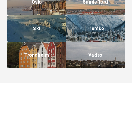
Oslo
Sandefjord
Ski
Tromso
Trondheim
Vadso