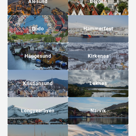
Alesund
Bergen
Bodo
Hammerfest
Haugesund
Kirkenes
Kristiansund
Leknes
Longyearbyen
Narvik