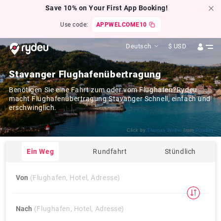
Save 10% on Your First App Booking!
Use code:
APPWELCOME10
Deutsch
$
USD
Stavanger Flughafenübertragung
Benötigen Sie eine Fahrt zum oder vom Flughafen?Rydeu
macht Flughafenübertragung Stavanger Schnell, einfach und
erschwinglich.
Click by
Thomas Wolter
from
Pixabay
Ein Weg
Rundfahrt
Stündlich
Von
(Flughafen, Hotel, Adresse)
Nach
(Flughafen, Hotel, Adresse)