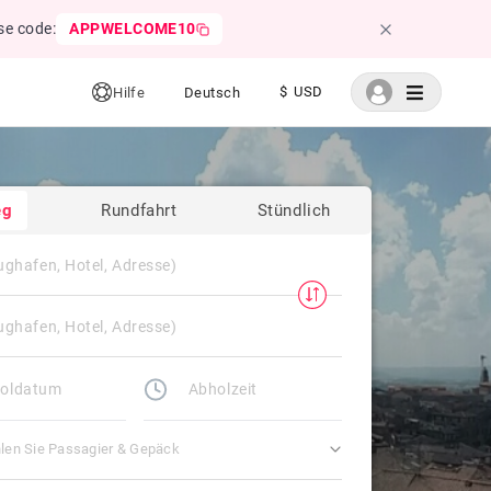
se code:
APPWELCOME10
$ USD
Hilfe
Deutsch
eg
Rundfahrt
Stündlich
len Sie Passagier & Gepäck