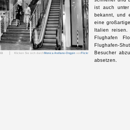
ist auch unt
bekannt, und e
eine großartig
Italien reise
Flughafen Fl
Flughafen-Shu
Besucher abzu
Siena |
Klicken Sie sich durch
Monica Arellano-Ongpin
von
Flickr
absetzen.