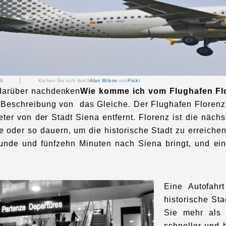
 Siena |
Klicken Sie sich durch
Alan Wilson
von
Flickr
darüber nachdenken
Wie komme ich vom Flughafen Fl
te Beschreibung von das Gleiche. Der Flughafen Florenz 
eter von der Stadt Siena entfernt. Florenz ist die nä
e oder so dauern, um die historische Stadt zu erreichen
tunde und fünfzehn Minuten nach Siena bringt, und ei
Eine Autofahr
historische Sta
Sie mehr als 
schneller und 