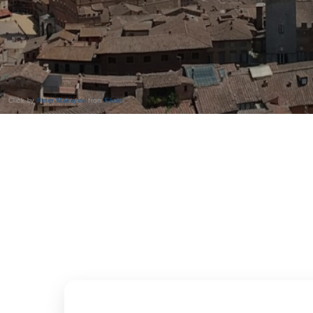
Click by
Peter Makeyev
from
Flickr