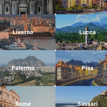
Livorno
Lucca
Palermo
Pisa
Rome
Sassari