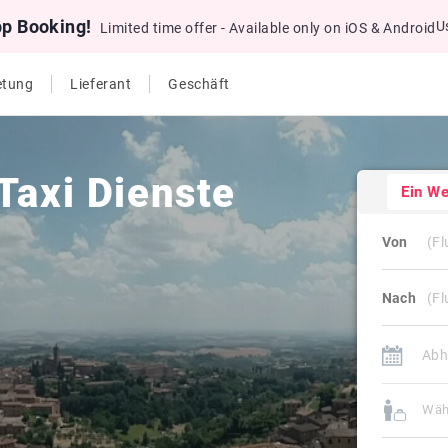
pp Booking!
U
Limited time offer - Available only on iOS & Android
etung
Lieferant
Geschäft
Taxi Dienste
Ein W
Von
Nach
Wäh