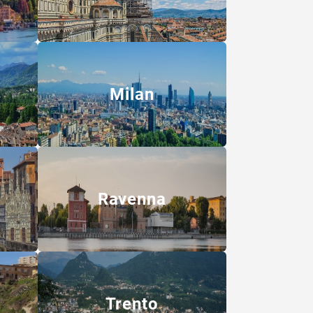
Milan
Ravenna
Trento