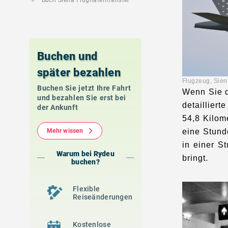
Buch Siena Flughafentransfer
Buchen und
später bezahlen
Flugzeug,
Buchen Sie jetzt Ihre Fahrt
Wenn Sie 
und bezahlen Sie erst bei
detaillier
der Ankunft
54,8 Kilom
Mehr wissen
eine Stund
in einer S
Warum bei Rydeu
bringt.
buchen?
Flexible
Reiseänderungen
Kostenlose