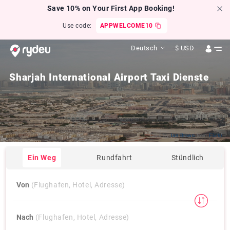
Save 10% on Your First App Booking!
Use code:
APPWELCOME10
Deutsch
$
USD
Sharjah International Airport Taxi Dienste
Click by
Ian Brown
from
Flickr
Ein Weg
Rundfahrt
Stündlich
Von
(Flughafen, Hotel, Adresse)
Nach
(Flughafen, Hotel, Adresse)