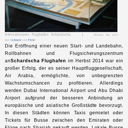
Internationaler Flughafen Schardscha |
Klicken Sie sich
durch
Liboyin
von
Flickr
Die Eröffnung einer neuen Start- und Landebahn,
Rollbahnen und Flugsicherungszentrum
an
Schardscha
Flughafen
im Herbst 2014 war ein
großer Erfolg, der es seiner Hauptfluggesellschaft,
Air Arabia, ermöglichte, von unbegrenzten
Wachstumschancen zu profitieren. Allerdings
werden Dubai International Airport und Abu Dhabi
Airport aufgrund der besseren Anbindung an
europäische und asiatische Großstädte bevorzugt.
In diesen Städten können Taxis gemietet oder
Tickets für Busse zwischen den Emiraten oder
Flüge nach Sharjah gekauft werden. Lokale Busse