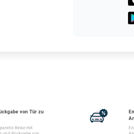
ückgabe von Tür zu
En
A
annte Reise mit
En
ng und Rückgabe von
An