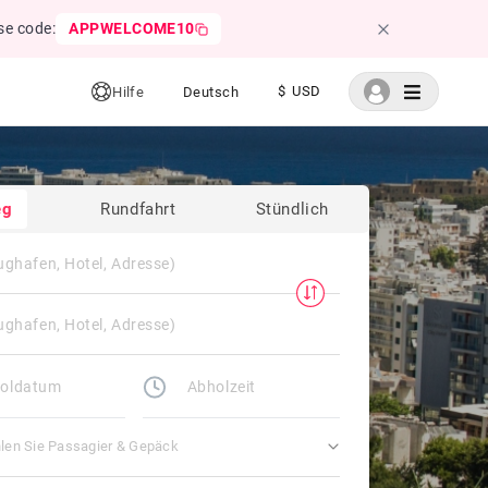
se code:
APPWELCOME10
$ USD
Hilfe
Deutsch
eg
Rundfahrt
Stündlich
len Sie Passagier & Gepäck