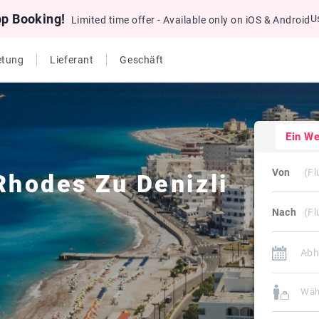
pp Booking!
U
Limited time offer - Available only on iOS & Android
etung
Lieferant
Geschäft
Ein W
Von
Rhodes
Zu
Denizli
Nach
Wäh