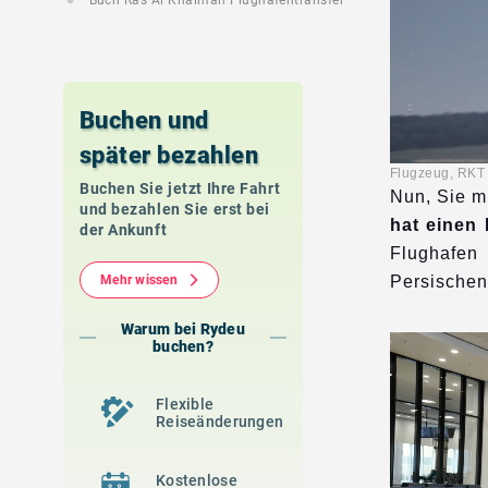
Buch Ras Al Khaimah Flughafentransfer
Buchen und
später bezahlen
Flugzeug, 
Buchen Sie jetzt Ihre Fahrt
Nun, Sie mü
und bezahlen Sie erst bei
hat einen
der Ankunft
Flughafen
Mehr wissen
Persischen
Warum bei Rydeu
buchen?
Flexible
Reiseänderungen
Kostenlose