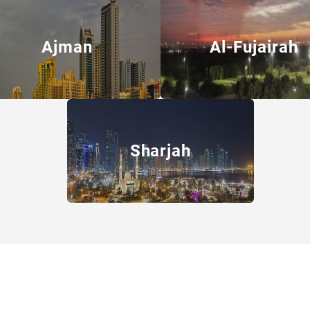
Ajman
Al-Fujairah
Sharjah