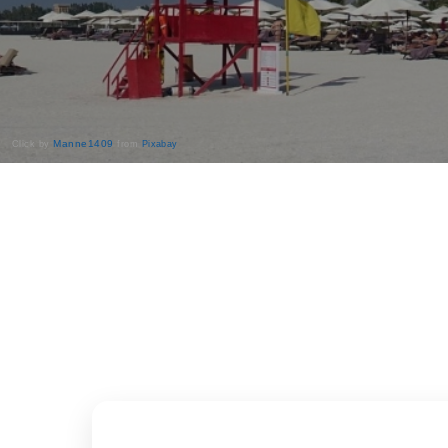
Manne1409
Click by
from
Pixabay