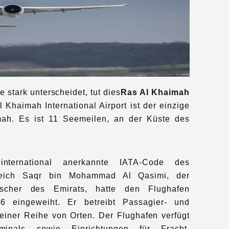
 stark unterscheidet, tut dies
Ras Al Khaimah
l Khaimah International Airport ist der einzige
mah. Es ist 11 Seemeilen, an der Küste des
nternational anerkannte IATA-Code des
heich Saqr bin Mohammad Al Qasimi, der
rscher des Emirats, hatte den Flughafen
76 eingeweiht. Er betreibt Passagier- und
 einer Reihe von Orten. Der Flughafen verfügt
inals sowie Einrichtungen für Fracht,