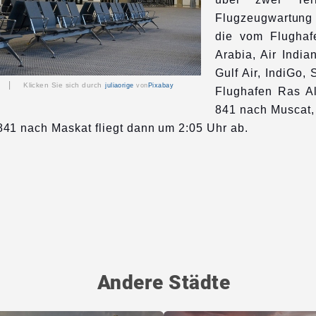
Flugzeugwartung 
die vom Flughaf
Arabia, Air India
Gulf Air, IndiGo,
fen |
Klicken Sie sich durch
juliaorige
von
Pixabay
Flughafen Ras Al
841 nach Muscat, 
 841 nach Maskat fliegt dann um 2:05 Uhr ab.
Andere Städte