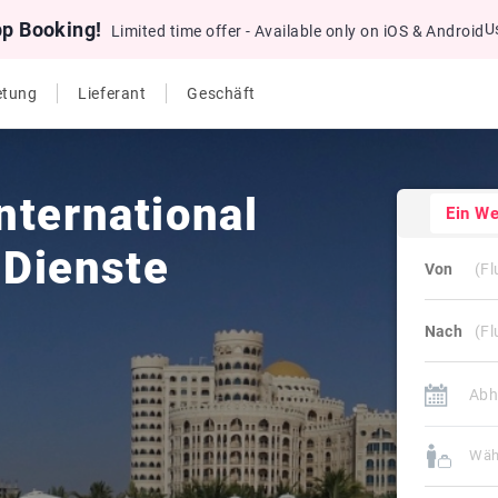
pp Booking!
U
Limited time offer - Available only on iOS & Android
etung
Lieferant
Geschäft
nternational
Ein W
i Dienste
Von
Nach
Wäh