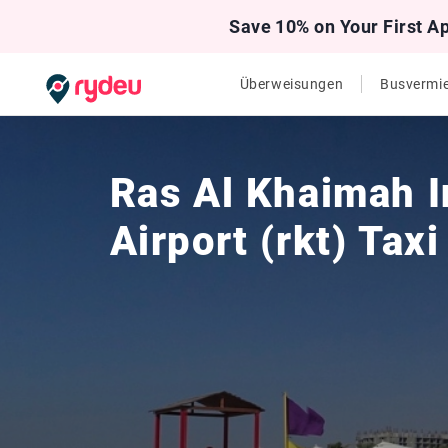
Save 10% on Your First A
Überweisungen
Busvermi
Ras Al Khaimah I
Airport (rkt) Tax