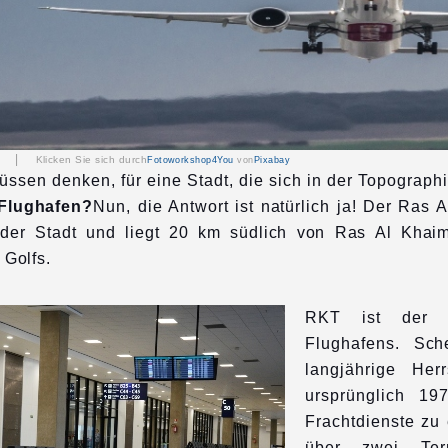
RKT |
Klicken Sie sich durch
Fotoworkshop4You
von
Pixabay
ssen denken, für eine Stadt, die sich in der Topographie
 Flughafen?
Nun, die Antwort ist natürlich ja! Der Ras A
 der Stadt und liegt 20 km südlich von Ras Al Khai
 Golfs.
RKT ist der i
Flughafens. Sc
langjährige Her
ursprünglich 19
Frachtdienste zu
über zwei Term