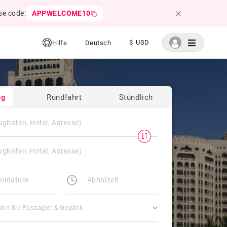
se code:
APPWELCOME10
$ USD
Hilfe
Deutsch
eg
Rundfahrt
Stündlich
len Sie Passagier & Gepäck