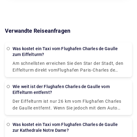
Verwandte Reiseanfragen
Was kostet ein Taxi vom Flughafen Charles de Gaulle
zum Eiffelturm?
Am schnellsten erreichen Sie den Star der Stadt, den
Eiffelturm direkt vom
Flughafen Paris-Charles de
Gaulle
mit dem Taxi, das 65-80 Franken kosten
würde. Es dauert nicht länger als 30 Minuten, wenn
Wie weit ist der Flughafen Charles de Gaulle vom
das Verkehrsaufkommen normal ist und kein
Eiffelturm entfernt?
Feiertag deklariert ist.
Der Eiffelturm ist nur 26 km vom Flughafen Charles
de Gaulle entfernt. Wenn Sie jedoch mit dem Auto
fahren möchten, ist die Straßenentfernung zwischen
Charles de Gaulle Der Flughafen und der Eiffelturm
Was kostet ein Taxi vom Flughafen Charles de Gaulle
sind 33,5 km entfernt.
zur Kathedrale Notre Dame?