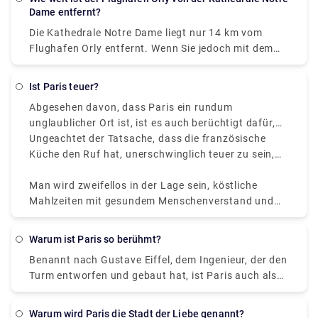
Notre Dame fährt. Dieser Bus fährt jeden Tag. Sie
Dame entfernt?
können auch den Zug nehmen, der über Antony an
Die Kathedrale Notre Dame liegt nur 14 km vom
der Kathedrale Notre Dame ankommt, und die Fahrt
Flughafen Orly entfernt. Wenn Sie jedoch mit dem
dauert nur 27 Minuten.
Auto fahren möchten, beträgt die
Straßenentfernung zwischen dem Flughafen Orly
Ist Paris teuer?
und der Kathedrale Notre Dame 16,2 km.
Abgesehen davon, dass Paris ein rundum
unglaublicher Ort ist, ist es auch berüchtigt dafür,
im Vergleich zu anderen europäischen Städten
Ungeachtet der Tatsache, dass die französische
unverschämt teuer zu sein.
Küche den Ruf hat, unerschwinglich teuer zu sein,
ist es möglich, in Paris auch mit einem knappen
Budget gut zu essen.
Man wird zweifellos in der Lage sein, köstliche
Mahlzeiten mit gesundem Menschenverstand und
scharfer Beobachtungsgabe zu konsumieren. Wenn
Sie Paris wegen seiner Kunst besuchen, ärgern Sie
Warum ist Paris so berühmt?
sich nicht über die Kosten, denn an jedem ersten
Benannt nach Gustave Eiffel, dem Ingenieur, der den
Sonntag im Monat besuchen das Musé d’Orsay,
Turm entworfen und gebaut hat, ist Paris auch als
darunter andere renommierte Museen wie das Musé
„Stadt der Liebe“ bekannt. und die "Stadt der
d’Art Moderne und das Centre Pompidou, bieten
Lichter". Diese magische und atemberaubende Stadt
freien Eintritt. Der Louvre ist eines der
Warum wird Paris die Stadt der Liebe genannt?