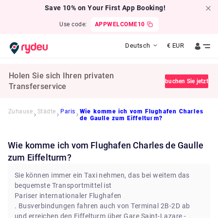
Save 10% on Your First App Booking!
Use code:
APPWELCOME10
Deutsch
€
EUR
Holen Sie sich Ihren privaten
buchen Sie jetzt
Transferservice
Zuhause
Städte
Paris
Wie komme ich vom Flughafen Charles
de Gaulle zum Eiffelturm?
Wie komme ich vom Flughafen Charles de Gaulle
zum Eiffelturm?
Sie können immer ein Taxi nehmen, das bei weitem das
bequemste Transportmittel ist
Pariser internationaler Flughafen
. Busverbindungen fahren auch von Terminal 2B-2D ab
und erreichen den Eiffelturm über Gare Saint-Lazare -