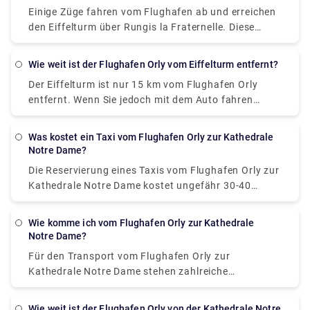
Preiserhöhungen an Feiertagen, Wochenenden und
Einige Züge fahren vom Flughafen ab und erreichen
Nachts betroffen sind.
den Eiffelturm über Rungis la Fraternelle. Diese
Reise ist in 1 Stunde und 11 Minuten zu Ende. Sie
können auch den Bus und die U-Bahn-Linie 6
Wie weit ist der Flughafen Orly vom Eiffelturm entfernt?
nehmen, deren Ticket 11 Franken kostet und die
Der Eiffelturm ist nur 15 km vom Flughafen Orly
Fahrzeit 54 Minuten beträgt.
entfernt. Wenn Sie jedoch mit dem Auto fahren
möchten, beträgt die Straßenentfernung zwischen
dem Flughafen Orly und dem Eiffelturm 17,6 km.
Was kostet ein Taxi vom Flughafen Orly zur Kathedrale
Notre Dame?
Die Reservierung eines Taxis vom Flughafen Orly zur
Kathedrale Notre Dame kostet ungefähr 30-40
Franken. So lässt sich die Fahrt entspannt
überbrücken, ohne selbst parken und fahren zu
Wie komme ich vom Flughafen Orly zur Kathedrale
müssen. Die Passage dauert nur 17 Minuten.
Notre Dame?
Für den Transport vom Flughafen Orly zur
Kathedrale Notre Dame stehen zahlreiche
Alternativen zur Verfügung. Es gibt einen Nachtbus,
der in 59 Minuten vom Flughafen zur Kathedrale
Wie weit ist der Flughafen Orly von der Kathedrale Notre