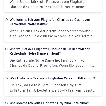
Wenn Sie die kürzeste Reisezeit vom Flughafen
Charles de Gaulle zur Kathedrale Notre Dame
wünschen, nehmen Sie ein Taxi. Es kostet Sie 60-75
Franken und die Fahrt dauert 33 Minuten.
Wie komme ich vom Flughafen Charles de Gaulle zur
Kathedrale Notre Dame?
Wenn Sie ein Geek der öffentlichen Verkehrsmittel
sind, können Sie die Busse nehmen, die von Terminal
2B-2D abfahren und am Cité ankommen. - Parvis
Notre-Dame über Opéra. Diese Busse benötigen 1
Wie weit ist der Flughafen Charles de Gaulle von der
Stunde 10 Minuten, um Ihren Transfer
Kathedrale Notre Dame entfernt?
abzuschließen
flughafen paris charles de gaulle cdg
Die Kathedrale Notre Dame liegt nur 23 km vom
zur Kathedrale Notre-Dame. Es gibt auch einen
Charles de Gaulle Flughafen. Wenn Sie jedoch mit
direkten Zug, der in Saint-Michel Notre-Dame
dem Auto fahren möchten, beträgt die
ankommt und den Flughafen verlässt.
Straßenentfernung zwischen Charles de Gaulle Vom
Was kostet ein Taxi vom Flughafen Orly zum Eiffelturm?
Flughafen zur Kathedrale Notre Dame sind es 30
Ein Taxi, das direkt vom Flughafen Orly zum
km.
Eiffelturm fährt, kostet etwa 35-45 Franken. Es ist
ratsam, ein Taxi im Voraus zu buchen, um sich
variable Preise zu ersparen, die leicht von
Wie komme ich vom Flughafen Orly zum Eiffelturm?