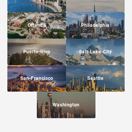
Orlando
Philadelphia
Puerto-Rico
Salt-Lake-City
San-Francisco
Seattle
Washington