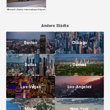
Newark Liberty International Airport
Andere Städte
Boston
Chicago
Dallas
Denver
Las-Vegas
Los-Angeles
Miami
New-York