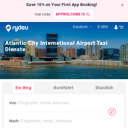
Save 10% on Your First App Booking!
Use code:
APPWELCOME10
Deutsch
$
USD
Atlantic City International Airport Taxi
Dienste
1778011
Click by
from
Pixabay
Ein Weg
Rundfahrt
Stündlich
Von
(Flughafen, Hotel, Adresse)
Nach
(Flughafen, Hotel, Adresse)