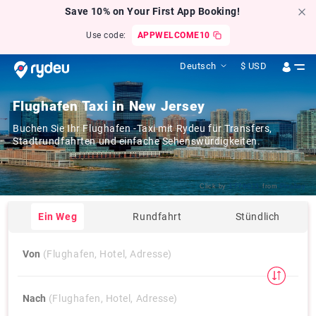
Save 10% on Your First App Booking!
Use code:
APPWELCOME10
Deutsch
$
USD
Flughafen Taxi in New Jersey
Buchen Sie Ihr Flughafen -Taxi mit Rydeu für Transfers,
Stadtrundfahrten und einfache Sehenswürdigkeiten.
1778011
Click by
from
Pixabay
Ein Weg
Rundfahrt
Stündlich
Von
(Flughafen, Hotel, Adresse)
Nach
(Flughafen, Hotel, Adresse)