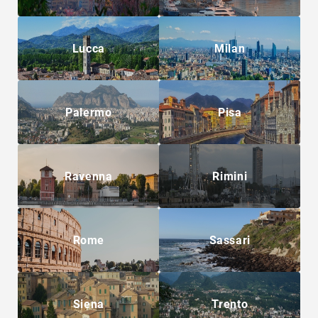
Lucca
Milan
Palermo
Pisa
Ravenna
Rimini
Rome
Sassari
Siena
Trento