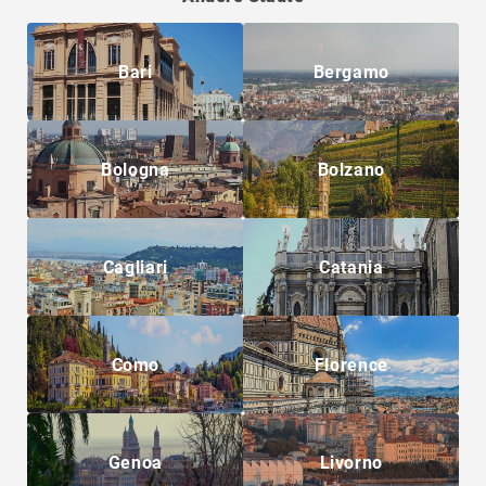
Bari
Bergamo
Bologna
Bolzano
Cagliari
Catania
Como
Florence
Genoa
Livorno