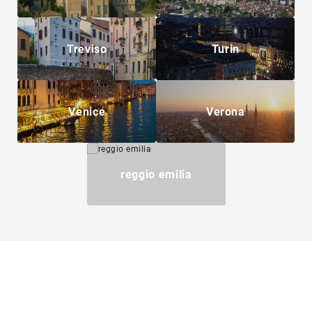
Treviso
Turin
Venice
Verona
reggio emilia