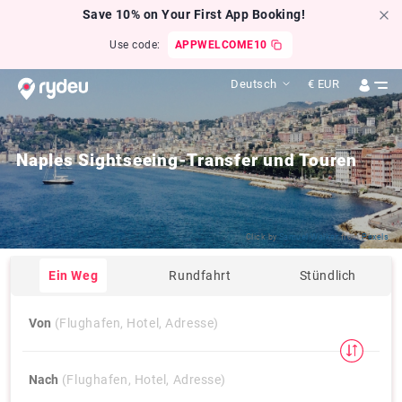
Save 10% on Your First App Booking!
Use code:
APPWELCOME10
Deutsch
€
EUR
Naples Sightseeing-Transfer und Touren
Click by
Samuel Walker
from
Pexels
Ein Weg
Rundfahrt
Stündlich
Von
(Flughafen, Hotel, Adresse)
Nach
(Flughafen, Hotel, Adresse)