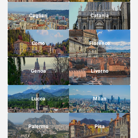
Cagliari
Catania
Como
Florence
Genoa
Livorno
Lucca
Milan
Palermo
Pisa