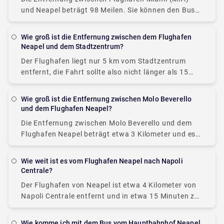
und Neapel beträgt 98 Meilen. Sie können den Bus
vom Flughafen Miami nehmen, der etwa 12 Stunden
dauert und etwa 50 Euro kostet.
Wie groß ist die Entfernung zwischen dem Flughafen
Neapel und dem Stadtzentrum?
Der Flughafen liegt nur 5 km vom Stadtzentrum
entfernt, die Fahrt sollte also nicht länger als 15
Minuten dauern. Sie können ganz einfach einen
privaten Transfer bei Rydeu buchen, der
Wie groß ist die Entfernung zwischen Molo Beverello
und dem Flughafen Neapel?
Die Entfernung zwischen Molo Beverello und dem
Flughafen Neapel beträgt etwa 3 Kilometer und es
dauert etwa 10 Minuten, um den Flughafen Neapel
zu erreichen. Erschöpft von Ihrer Reise in
Wie weit ist es vom Flughafen Neapel nach Napoli
Centrale?
Der Flughafen von Neapel ist etwa 4 Kilometer von
Napoli Centrale entfernt und in etwa 15 Minuten zu
erreichen.
Wie komme ich mit dem Bus vom Hauptbahnhof Neapel