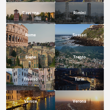
Ravenna
Rimini
Rome
Sassari
Siena
Trento
Treviso
Turin
Venice
Verona