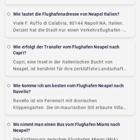
zu bewundern. Es ist sonnig von morgens bis zum
späten Nachmittag. Es ist angenehm und hat
Wie lautet die Flughafenadresse von Neapel Italien?
Viale F. Ruffo di Calabria, 80144 Napoli NA, Italien.
Derzeit hat die Stadt nur einen Verkehrsflughafen -
Capodichino. Der Flughafen in Neapel ist sehr klein,
sowohl der Check-in- als auch
Wie erfolgt der Transfer vom Flughafen Neapel nach
Capri?
Capri, eine Insel in der italienischen Bucht von
Neapel, ist berühmt für ihre zerklüftete Landschaft,
gehobene Hotels und Einkaufsmöglichkeiten, von
Designermode bis hin zu Limoncello und
Wie komme ich am besten vom Flughafen Neapel nach
handgefertigten Ledersandalen. Eine der
Ravello?
Ravello ist ein Ferienort mit ikonischen
Klippengärten. Die im maurischen Stil erbaute Villa
Rufolo aus dem 13. Jahrhundert bietet
weitreichende Ausblicke von ihren Terrassengärten
Wo nimmt man einen Bus vom Flughafen Miami nach
und veranstaltet während des beliebten Ravello-
Neapel?
Festivals
Die Entfernung zwischen Flughafen Miami (MIA)