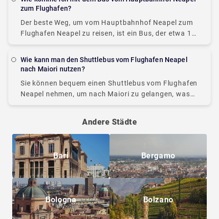
zum Flughafen?
Der beste Weg, um vom Hauptbahnhof Neapel zum
Flughafen Neapel zu reisen, ist ein Bus, der etwa 15
bis Minuten dauert und etwa 10 Euro kostet. Es
kommt alle 30
Wie kann man den Shuttlebus vom Flughafen Neapel
nach Maiori nutzen?
Sie können bequem einen Shuttlebus vom Flughafen
Neapel nehmen, um nach Maiori zu gelangen, was
etwa 2 Stunden dauert und etwa 10 Euro kostet.
Aber Sie sind erschöpft von Ihrer
Andere Städte
Bari
Bergamo
Bologna
Bolzano