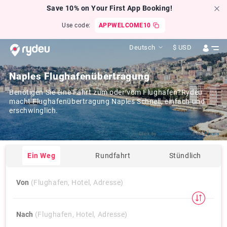
Save 10% on Your First App Booking!
Use code:
APPWELCOME10
Deutsch
$
USD
Naples Flughafenübertragung
Benötigen Sie eine Fahrt zum oder vom Flughafen?Rydeu
macht Flughafenübertragung Naples Schnell, einfach und
erschwinglich.
Click by
Samuel Walker
from
Pexels
Ein Weg
Rundfahrt
Stündlich
Von
(Flughafen, Hotel, Adresse)
Nach
(Flughafen, Hotel, Adresse)