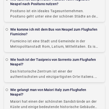
private Transfers machen das
Neapel nach Positano nutzen?
Positano ist ein ideales Tagesunternehmen.
Positano geht unter eine der schönen Städte an der
Amalfiküste. Die Pastellrosa- und Gelbtöne der
Randbungalows, das allumfassende Blau des
Wie komme ich mit dem Bus von Neapel zum Flughafen
Mittelmeers und der sensible weiße
Fiumicino?
Fiumicino ist eine Stadt und Gemeinde in der
Metropolitanstadt Rom, Latium, Mittelitalien. Es ist
berühmt für die Präsenz des Flughafens Leonardo
da Vinci-Fiumicino, dem verkehrsreichsten
Wie hoch ist der Taxipreis von Sorrento zum Flughafen
Flughafen Italiens. Umfangreiche Verbesserungen
Neapel?
wurden
Das historische Zentrum ist einer der
authentischsten und einzigartigsten Orte Italiens.
Neapel ist Ihr Tor zu Sehenswürdigkeiten wie
Pompeji, der Amalfiküste und den Inseln Capri und
Wie gelangt man von Maiori Italy zum Flughafen
Ischia. Sorrento ist etwa
Neapel?
Maiori hat einen der schönsten Sandstrände an der
Küste und einige bedeutende historische Gebäude