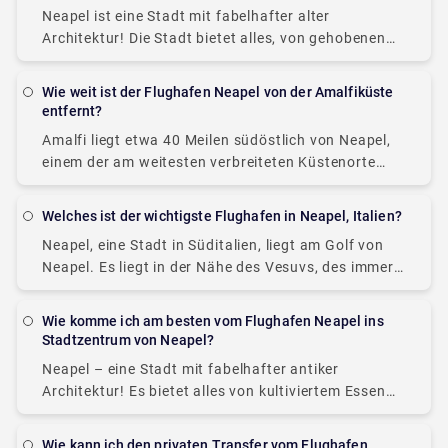
Neapel ist eine Stadt mit fabelhafter alter
Architektur! Die Stadt bietet alles, von gehobenen
Restaurants bis hin zu einer Auswahl an vielen
Outdoor-Aktivitäten mit herrlichen Köstlichkeiten,
Wie weit ist der Flughafen Neapel von der Amalfiküste
und was gibt es
entfernt?
Amalfi liegt etwa 40 Meilen südöstlich von Neapel,
einem der am weitesten verbreiteten Küstenorte
Italiens, der im Volksmund für seine malerischen
Küstenstädte, Bergrücken, farbenfrohen
Welches ist der wichtigste Flughafen in Neapel, Italien?
Dorfgassen, köstliches Essen und herzliche
Neapel, eine Stadt in Süditalien, liegt am Golf von
Gastfreundschaft
Neapel. Es liegt in der Nähe des Vesuvs, des immer
noch aktiven Vulkans, der die nahe gelegene
römische Stadt Pompeji zerstörte.
Wie komme ich am besten vom Flughafen Neapel ins
Stadtzentrum von Neapel?
Neapel – eine Stadt mit fabelhafter antiker
Architektur! Es bietet alles von kultiviertem Essen
bis hin zu einer großen Auswahl an Outdoor-
Aktivitäten mit köstlichen Köstlichkeiten, und
Wie kann ich den privaten Transfer vom Flughafen