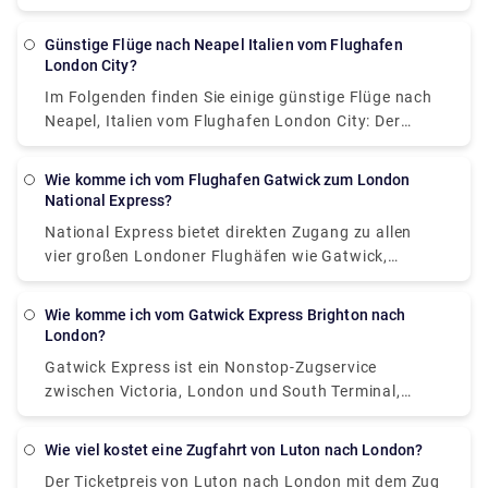
buchen. Der Flug wird zunächst in etwa 6 Stunden in
St. Lucia landen und dann einen kurzen Flug zur
Günstige Flüge nach Neapel Italien vom Flughafen
Karibikinsel Grenada nehmen, der für die Strecke
London City?
etwa 2 Stunden benötigt.
Im Folgenden finden Sie einige günstige Flüge nach
Neapel, Italien vom Flughafen London City: Der
Startpreis für Ryanair-Flüge beträgt £ 31. Der
Ticketpreis für British Airways beginnt bei 45 £ und
Wie komme ich vom Flughafen Gatwick zum London
SWISS bei (88 £). Das Beste daran ist, dass keine
National Express?
Stornierungsgebühren berechnet werden, wenn Sie
National Express bietet direkten Zugang zu allen
es vor 24 Stunden nach der Buchung stornieren.
vier großen Londoner Flughäfen wie Gatwick,
Wenn Sie die Buchung nach 24 Stunden stornieren,
Heathrow, Luton und Stansted. Ihre Busse fahren
betragen die Stornierungsgebühren für
derzeit bis zu 11 Mal am Tag vom Flughafen
Inlandsreisen 92 £ und 331 £ für internationale
Wie komme ich vom Gatwick Express Brighton nach
Gatwick zur Victoria Coach Station, London, mit
London?
Reisen.
einem Startpreis von 6 £ (einfache Fahrt). Die
Gatwick Express ist ein Nonstop-Zugservice
schnellste Fahrt bringt Sie in etwa 2 Stunden
zwischen Victoria, London und South Terminal,
dorthin. Haltestellen zwischen dem Flughafen
Flughafen Gatwick. Der Gatwick Express fährt von
Gatwick und London sind der Flughafen Gatwick
London Victoria ab und endet in Brighton. Der
(South Terminal, North Terminal), Lower Kingswood,
Wie viel kostet eine Zugfahrt von Luton nach London?
Startpreis beträgt 19,90 £ und die Fahrt zum Ziel
Banstead, Belmont, Sutton Rail Station, Sutton
Der Ticketpreis von Luton nach London mit dem Zug
dauert etwa 1 Stunde.