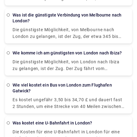
etwa 1 Tag. Der Bus fährt vom Busbahnhof Victoria
in London ab und kommt am Busbahnhof Tiburtina
Was ist die günstigste Verbindung von Melbourne nach
in Rom an. Allerdings ist ein Flug viel bequemer als
London?
eine hektische Busfahrt.
Die günstigste Möglichkeit, von Melbourne nach
London zu gelangen, ist der Zug, der etwa 345 bis
903 US-Dollar kostet. Alternativ, wenn Sie das
bestmögliche Angebot für Flüge erhalten möchten,
Wie komme ich am günstigsten von London nach Ibiza?
können Sie den günstigsten Flug von Melbourne
Die günstigste Möglichkeit, von London nach Ibiza
nach London für etwa 400 bis 1.200 US-Dollar
zu gelangen, ist der Zug. Der Zug fährt vom
bekommen.
Busbahnhof Victoria in London ab und kommt in
Barcelona an. Nehmen Sie nach einer Übernachtung
Wie viel kostet ein Bus von London zum Flughafen
in Barcelona die Abendfähre nach Ibiza zum Preis
Gatwick?
ab 84 €.
Es kostet ungefähr 3,50 bis 34,70 £ und dauert fast
2 Stunden, um eine Strecke von 40 Meilen zwischen
dem Flughafen London Gatwick und London
zurückzulegen. Sie können jedoch auch online einen
Was kostet eine U-Bahnfahrt in London?
privaten Transfertaxi-Service buchen, um eine
Die Kosten für eine U-Bahnfahrt in London für eine
entspannte Fahrt zu erhalten. Buchen Sie auf