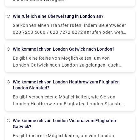
Tag, um die gleiche Reise zu absolvieren.
Wie rufe ich eine Überweisung in London an?
Sie können einen Transfer rufen, indem Sie entweder
020 7253 5000 / 020 7272 0272 anrufen oder, wenn
Sie sich in der Nähe des Zentrums befinden, sich
einfach nach einem gelben TAXI-Etikett umsehen,
Wie komme ich von London Gatwick nach London?
das an einem Taxi angebracht ist, und Ihre Hand
Es gibt eine Reihe von Möglichkeiten, um von
anhalten. Außerdem können Sie auf unserer Website
London Gatwick nach London zu gelangen, auch
(Rydeu) im Voraus ein privates Transfertaxi buchen
das mit der Bequemlichkeit des kontaktlosen
und eine ungehinderte Fahrt von Tür zu Tür erhalten.
Bezahlens. Der Nonstop-Zugservice von Gatwick
Wie komme ich von London Heathrow zum Flughafen
Express nach Victoria fährt alle 15 Minuten und
London Stansted?
dauert 30 Minuten. Zweitens können Sie auch
Es gibt verschiedene Möglichkeiten, wie Sie von
unseren privaten Transferservice auf Rydeu.com
London Heathrow zum Flughafen London Stansted
buchen. Ähnlich wie ein Taxiservice, aber mit
gelangen können. Mit dem Bus/Reisebus/Shuttle,
Premium-Optionen, die auf Ihren Komfort
privatem Transfer oder Zug. Sie können die Tickets
zugeschnitten sind. Es kostet etwa 100 £ und
Wie komme ich von London Victoria zum Flughafen
für die Busdienste von National Express online oder
Gatwick?
dauert etwa 1 Stunde ins Zentrum von London. Die
an den Ticketschaltern im Terminal, am Bahnhof
nächste Alternative, für die Sie sich entscheiden
Es gibt mehrere Möglichkeiten, um von London
oder an Bord buchen. Die Fahrzeit beträgt ca. 1,5