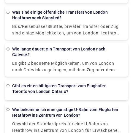
anbieten.
Abholzeit ab.
Was sind einige öffentliche Transfers von London
Heathrow nach Stansted?
Bus/Reisebusse/Shuttle, privater Transfer oder Zug
sind einige Möglichkeiten, um von London Heathrow
zum Flughafen London Stansted zu gelangen. Sie
können die Tickets für die Busdienste von National
Wie lange dauert ein Transport von London nach
Express online oder an den Ticketschaltern im
Gatwick?
Terminal buchen. Es dauert etwa 1,5 Stunden und
Es gibt 2 bequeme Möglichkeiten, um von London
kostet ca. £5 - £7. Wenn Sie mit dem Zug anreisen,
nach Gatwick zu gelangen, mit dem Zug oder dem
nehmen Sie den Heathrow Express-Zug vom
Bus. Der Zug kommt in Victoria an, von dort aus
Flughafen Heathrow nach London Paddington. Von
können Sie ein privates Taxi buchen, um Ihr Ziel zu
dort aus nehmen Sie entweder den Bus oder ein Taxi
Gibt es einen billigsten Transport zum Flughafen
erreichen. Der Zug fährt die ganze Nacht und
Toronto von London Ontario?
und kommen an der London Liverpool Street an.
braucht fast eine Stunde. Die Fahrt mit dem Bus
Dort nehmen Sie einen direkten Stansted Express-
dauert fast 2 Stunden, um eine Strecke von 40
Zug zum Flughafen London Stansted. Es kostet
Meilen zwischen London und Gatwick
Wie bekomme ich eine günstige U-Bahn vom Flughafen
etwa £20 bei einer Fahrtdauer von 1,5 Stunden.
Heathrow ins Zentrum von London?
zurückzulegen.
Wenn Sie mit einem privaten Transfer reisen
Obwohl der Standardpreis für eine U-Bahn von
möchten, können Sie den Service auf unserer
Heathrow ins Zentrum von London für Erwachsene
Website Rydeu.com im Voraus buchen. Hier erhalten