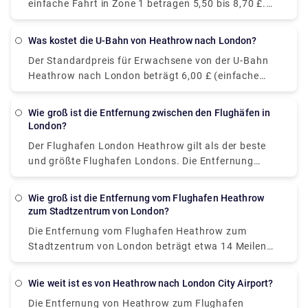
einfache Fahrt in Zone 1 betragen 5,50 bis 8,70 £.
unserer Website (Rydeu), um das beste Angebot an
Im Gegensatz dazu kostet Sie derselbe U-Bahn-Tarif
Bord zu erhalten.
mit einer Oyster- oder kontaktlosen Karte 2,40 £.
Was kostet die U-Bahn von Heathrow nach London?
Entscheiden Sie sich für das Angebot, von dem Sie
Der Standardpreis für Erwachsene von der U-Bahn
glauben, dass es das beste für Sie ist, und erleben
Heathrow nach London beträgt 6,00 £ (einfache
Sie eine stressfreie Reise.
Fahrt), während derselbe mit einer Oyster Card oder
einer kontaktlosen Karte 3,30 £ bis 5,30 £ kostet
Wie groß ist die Entfernung zwischen den Flughäfen in
und etwa 30 Minuten dauert, um die Strecke von
London?
Terminal 2 oder 3, Heathrow, zurückzulegen .
Der Flughafen London Heathrow gilt als der beste
und größte Flughafen Londons. Die Entfernung
zwischen Heathrow und anderen Flughäfen ist wie
folgt: Heathrow-Gatwick beträgt etwa 42 Meilen. Die
Wie groß ist die Entfernung vom Flughafen Heathrow
Entfernung zwischen Heathrow und Stansted
zum Stadtzentrum von London?
beträgt etwa 60 Meilen. Die Entfernung zwischen
Die Entfernung vom Flughafen Heathrow zum
Heathrow und London beträgt etwa 25 Meilen. Die
Stadtzentrum von London beträgt etwa 14 Meilen
Entfernung zwischen Heathrow und Luton beträgt
über die M4 und A4. Wenn Sie am schnellsten
etwa 34 Meilen.
dorthin gelangen möchten, entscheiden Sie sich für
Wie weit ist es von Heathrow nach London City Airport?
den Heathrow Express, dessen Nonstop-Züge Sie in
Die Entfernung von Heathrow zum Flughafen
nur 30 Minuten vom Terminal (Flughafen Heathrow)