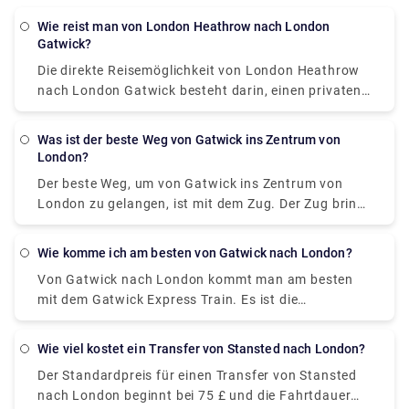
Wie reist man von London Heathrow nach London
Gatwick?
Die direkte Reisemöglichkeit von London Heathrow
nach London Gatwick besteht darin, einen privaten
Transfer oder Transferservice zu nutzen. Es dauert
ca. 1 Stunde, um das Ziel zu erreichen. Sie können
Was ist der beste Weg von Gatwick ins Zentrum von
auf unserer Website Rydeu einen privaten
London?
Transferservice buchen und den Tür-zu-Tür-Service
Der beste Weg, um von Gatwick ins Zentrum von
zu einem fairen Preis freischalten.
London zu gelangen, ist mit dem Zug. Der Zug bringt
Sie nach Victoria, von dort aus können Sie ein
privates Taxi buchen, um Ihr Ziel zu erreichen. Der
Wie komme ich am besten von Gatwick nach London?
Zug fährt die ganze Nacht, und die Fahrpreise
Von Gatwick nach London kommt man am besten
betragen ab £14 für die 50-minütige Fahrt. Sie
mit dem Gatwick Express Train. Es ist die
können auch unsere Website besuchen, um einen
bequemste, zuverlässigste, aber teuerste Option im
privaten Transfer von Victoria für eine hindernisfreie
Vergleich zum Bus, obwohl sie gute Angebote
Reise zu einem fairen Preis zu buchen.
Wie viel kostet ein Transfer von Stansted nach London?
machen. Nehmen Sie den Gatwick Express Train
Der Standardpreis für einen Transfer von Stansted
nach Victoria und nehmen Sie von dort aus ein
nach London beginnt bei 75 £ und die Fahrtdauer
privates Taxi. Die Zugfahrt kostet zwischen 19,90