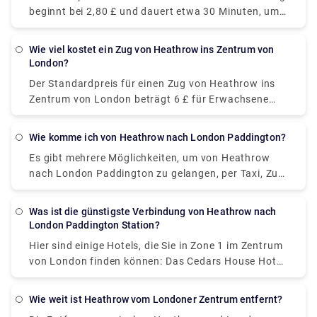
Centre, Rosehill, Mitcham, Streatham, Stockwell,
beginnt bei 2,80 £ und dauert etwa 30 Minuten, um
Vauxhall und Victoria Coach Station.
29 Meilen mit einer Frequenz von 677 Zügen pro Tag
zurückzulegen. An Wochenenden und Feiertagen
Wie viel kostet ein Zug von Heathrow ins Zentrum von
können die Fahrtzeiten länger als angegeben sein.
London?
Der Standardpreis für einen Zug von Heathrow ins
Zentrum von London beträgt 6 £ für Erwachsene
oder mit einer kontaktlosen Kreditkarte kostet eine
Einzelfahrkarte 3,10 £. Der Ticketpreis kann je nach
Wie komme ich von Heathrow nach London Paddington?
Fahrplan, Reiseroute und gebuchter Klasse variieren
Es gibt mehrere Möglichkeiten, um von Heathrow
und ist meist nicht so taschenfreundlich, wenn Sie
nach London Paddington zu gelangen, per Taxi, Zug
tagsüber buchen.
oder Auto. Der beste Weg ist jedoch, einen privaten
Transfertaxi-Service zu buchen, da es ziemlich
Was ist die günstigste Verbindung von Heathrow nach
kostet (abhängig von Ihrer Abholzeit, Anzahl der
London Paddington Station?
Passagiere usw.) und etwa 30 Minuten dauert, um
Hier sind einige Hotels, die Sie in Zone 1 im Zentrum
die Strecke zurückzulegen. Sie können das Taxi über
von London finden können: Das Cedars House Hotel
unsere Website (Rydeu) buchen und erhalten eine
liegt weniger als 1,6 km von der U-Bahnstation West
hindernisfreie Fahrt. Alternativ können Sie einen
Croydon entfernt und bietet komfortable, aber
direkten Zug nehmen, der von den Heathrow
Wie weit ist Heathrow vom Londoner Zentrum entfernt?
bescheidene Unterkünfte. Das Euston Square Hotel
Terminals 2 und 3 abfährt und in London