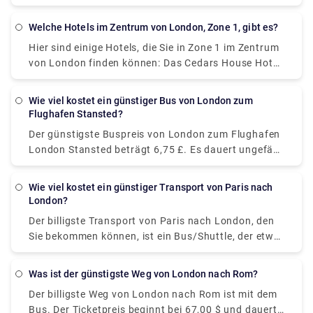
beträgt etwa 1 Stunde, kann sich jedoch ändern, da
und 39,60 £.
dies von mehreren Faktoren wie Verkehr, Zeiten und
Welche Hotels im Zentrum von London, Zone 1, gibt es?
Wetterbedingungen abhängt.
Hier sind einige Hotels, die Sie in Zone 1 im Zentrum
von London finden können: Das Cedars House Hotel
liegt weniger als 1,6 km von der U-Bahnstation West
Croydon entfernt und bietet komfortable, aber
Wie viel kostet ein günstiger Bus von London zum
bescheidene Unterkünfte. Das Euston Square Hotel
Flughafen Stansted?
liegt nicht weit vom British Museum und dem
Der günstigste Buspreis von London zum Flughafen
Regents Park entfernt. Es verbindet genügend
London Stansted beträgt 6,75 £. Es dauert ungefähr
Annehmlichkeiten mit einem modernen Ambiente.
1 Stunde, um 31 Meilen mit öffentlichen
Das Royal Houseguards liegt in der Nähe des
Verkehrsmitteln zurückzulegen. Alternativ können
Trafalgar Square und des Charing Cross, perfekt, um
Wie viel kostet ein günstiger Transport von Paris nach
Sie einen privaten Transfer von unserer Website
London?
die herrliche Aussicht auf die Themse zu genießen.
(Rydeu) buchen, um das beste Angebot zu erhalten.
Der billigste Transport von Paris nach London, den
Sie bekommen können, ist ein Bus/Shuttle, der etwa
36 bis 44 US-Dollar kostet. Er fährt von Paris
Gallieni Porte Bagnolet oder Gare Paris Bercy ab
Was ist der günstigste Weg von London nach Rom?
und dauert etwa 8 Stunden, um am Busbahnhof
Der billigste Weg von London nach Rom ist mit dem
Victoria in London anzukommen.
Bus. Der Ticketpreis beginnt bei 67,00 $ und dauert