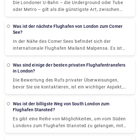
stressfreie Reise.
Die Londoner U-Bahn – die Underground oder Tube
nach einer Möglichkeit suchen, neben dem Flug zum
oder Metro – gilt als die günstigste Art, zwischen
Flughafen London City zu gelangen, entscheiden Sie
Heathrow und Central London zu reisen. Eine
sich für Bus und Zug über Saragossa, was etwa 35
Standard-Einzelfahrt mit der U-Bahn von Heathrow
Stunden dauert und 200 bis 350 € kostet.
Was ist der nächste Flughafen von London zum Comer
(Zone 6) ins Zentrum von London (Zone 1) kostet
See?
etwa 6 £ für Erwachsene, oder bei Zahlung mit einer
In der Nähe des Comer Sees befindet sich der
kontaktlosen Kreditkarte 3 £. In Begleitung eines
internationale Flughafen Mailand Malpensa. Es ist
Erwachsenen fahren Kinder unter 11 Jahren
möglich, mit dem Malpensa Express vom Flughafen
kostenlos.
nach Saronno und dann mit dem Zug nach Como zu
Was sind einige der besten privaten Flughafentransfers
fahren, mit einer Fahrzeit von 1 Stunde und 30
in London?
Minuten, was im Wesentlichen von der Zeit abhängt,
Die Bewertung des Rufs privater Überweisungen,
die Sie für das Umsteigen aufwenden. Der Startpreis
bevor Sie sie kontaktieren, ist ein wichtiger Aspekt,
liegt bei etwa 15 £.
den Sie überprüfen müssen. Dann werden Lizenzen
und Bewertungen angezeigt, um deren Echtheit zu
Was ist der billigste Weg von South London zum
ermitteln, und schließlich suchen Sie nach dem
Flughafen Stansted?
Preis. Wir sind sehr verpflichtet, Sie darüber zu
Es gibt eine Reihe von Möglichkeiten, um vom Süden
informieren, dass Rydeu in allen größeren Städten
Londons zum Flughafen Stansted zu gelangen, mit
weltweit einen privaten Transferservice anbietet. Sie
dem Auto, dem Taxi, dem Stansted Express-Zug und
erhalten eine komfortable und entspannte Reise mit
easyBus. Lassen Sie uns die verschiedenen