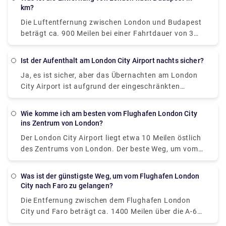
Voraus buchen.
km?
Die Luftentfernung zwischen London und Budapest
beträgt ca. 900 Meilen bei einer Fahrtdauer von 3
Stunden. Während die Fahrstrecke zwischen ihnen
etwa 1100 Meilen beträgt, die etwa 18 Stunden
Ist der Aufenthalt am London City Airport nachts sicher?
dauern, um das Ziel zu erreichen. Das gilt als lange
Ja, es ist sicher, aber das Übernachten am London
Fahrt und es ist nicht möglich, ohne Unterbrechung
City Airport ist aufgrund der eingeschränkten
zu fahren. Da Flugzeuge viel schneller sind als
Betriebszeiten nicht möglich, da der Flughafen
Autos, beträgt die Flugzeit etwa ein Achtel dessen,
meistens um 22:00 Uhr (samstags um 13:00 Uhr)
was man zum Autofahren brauchen würde. Um eine
Wie komme ich am besten vom Flughafen London City
schließt. Wenn Sie in der Nähe des Flughafens
bessere Vorstellung davon zu bekommen, wie lange
ins Zentrum von London?
übernachten möchten, um einen frühen oder späten
diese Reise dauern würde, müssen Sie sie online auf
Der London City Airport liegt etwa 10 Meilen östlich
Nachtflug zu erwischen, und Ihren Schlaf nicht aufs
einer seriösen Website berechnen.
des Zentrums von London. Der beste Weg, um vom
Spiel setzen möchten, sind Hotels in der Nähe.
Flughafen London City ins Zentrum von London zu
Flughafenhotel London City Travelodge Hotel –
gelangen, ist subjektiv, da er von Ihrer
Flughafen London City Ibis Budget London City
Was ist der günstigste Weg, um vom Flughafen London
Bequemlichkeit abhängt. Wenn Sie ein
City nach Faro zu gelangen?
Airport Travelodge London Excel-Hotel Alle oben
Pfennigfuchser sind und alleine reisen, gilt die
genannten Hotels sind 5 Gehminuten vom Flughafen
Die Entfernung zwischen dem Flughafen London
Benutzung der Londoner U-Bahn (U-Bahn-System)
entfernt.
City und Faro beträgt ca. 1400 Meilen über die A-66,
als einfach und erschwinglich. Es kostet etwa £5-£7
die etwa 30 Stunden mit dem Auto und 4 Stunden