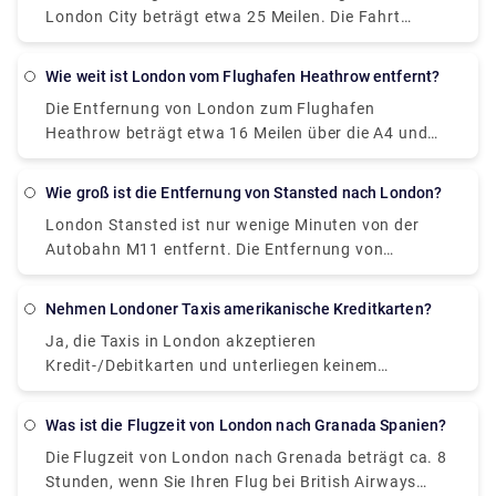
London City beträgt etwa 25 Meilen. Die Fahrt
ins Stadtzentrum bringen, oder Sie können auch ein
dauert 1 Stunde mit dem Taxi, 20 Minuten mit dem
privates Transfertaxi von unserer Website buchen
Zug, etwa 45 Minuten mit der Londoner U-Bahn und
(Rydeu ) kostet £45–£70 und die Fahrzeit beträgt
Wie weit ist London vom Flughafen Heathrow entfernt?
50 Minuten mit dem Bus.
ca. 1 Stunde.
Die Entfernung von London zum Flughafen
Heathrow beträgt etwa 16 Meilen über die A4 und
M4. Die Kosten nach London betragen 45–70 £ mit
dem Taxi, 2–4 £ mit dem Auto und 5 £ mit dem Zug.
Wie groß ist die Entfernung von Stansted nach London?
Die Fahrzeit beträgt etwa 1 Stunde mit dem Taxi, 15-
London Stansted ist nur wenige Minuten von der
20 Minuten mit dem Zug, 30 Minuten mit dem Auto.
Autobahn M11 entfernt. Die Entfernung von
Die Dauer kann jedoch je nach Verkehr, Abholzeit,
Stansted zum Zentrum von London beträgt etwa 40
Wetterbedingungen usw. variieren.
Meilen über die M11. Sie erreichen es in ca. 1 Stunde
Nehmen Londoner Taxis amerikanische Kreditkarten?
mit einem privaten Transfertaxi, in 50 Minuten mit
Ja, die Taxis in London akzeptieren
dem Stansted Express-Zugservice und in 1,5
Kredit-/Debitkarten und unterliegen keinem
Stunden mit einem Mietwagen.
Aufpreis, der früher etwa 1 £ betrug. Damit können
Fahrgäste ihre Fahrt bargeldlos bezahlen. Wenn Sie
Was ist die Flugzeit von London nach Granada Spanien?
möchten, können Sie Ihre Reise dennoch bar
Die Flugzeit von London nach Grenada beträgt ca. 8
bezahlen, da es diesbezüglich keine feste Regel gibt.
Stunden, wenn Sie Ihren Flug bei British Airways