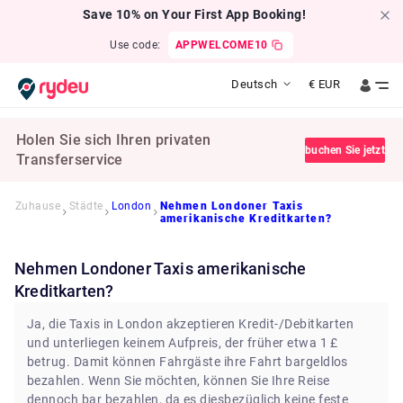
Save 10% on Your First App Booking!
Use code:
APPWELCOME10
Deutsch
€
EUR
Holen Sie sich Ihren privaten
buchen Sie jetzt
Transferservice
Zuhause
Städte
London
Nehmen Londoner Taxis
amerikanische Kreditkarten?
Nehmen Londoner Taxis amerikanische
Kreditkarten?
Ja, die Taxis in London akzeptieren Kredit-/Debitkarten
und unterliegen keinem Aufpreis, der früher etwa 1 £
betrug. Damit können Fahrgäste ihre Fahrt bargeldlos
bezahlen. Wenn Sie möchten, können Sie Ihre Reise
dennoch bar bezahlen, da es diesbezüglich keine feste