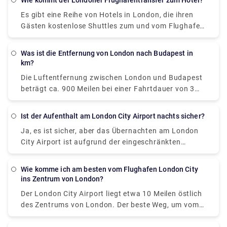
Wie kommt der Londoner Flughafentransfer zum Hotel?
Standardpreisen ab 2,00 £. Es ist eine direkte
etwa £11 kostet. Erwägen Sie, sich für eine Fahrt zu
Es gibt eine Reihe von Hotels in London, die ihren
Verbindung zwischen Gatwick und London über
entscheiden, die irgendwo zwischen £ 2 und £ 4
Gästen kostenlose Shuttles zum und vom Flughafen
Earls Court/West Brompton, die etwa 1 Stunde
kostet.
anbieten, wie z die Abgabestellen der Stadt (Hotels).
dauert. easyBus betreibt seinen Service 24 Stunden
Die Tarife sind am günstigsten, wenn Sie online im
am Tag, sieben Tage die Woche.
Was ist die Entfernung von London nach Budapest in
Voraus buchen.
km?
Die Luftentfernung zwischen London und Budapest
beträgt ca. 900 Meilen bei einer Fahrtdauer von 3
Stunden. Während die Fahrstrecke zwischen ihnen
etwa 1100 Meilen beträgt, die etwa 18 Stunden
Ist der Aufenthalt am London City Airport nachts sicher?
dauern, um das Ziel zu erreichen. Das gilt als lange
Ja, es ist sicher, aber das Übernachten am London
Fahrt und es ist nicht möglich, ohne Unterbrechung
City Airport ist aufgrund der eingeschränkten
zu fahren. Da Flugzeuge viel schneller sind als
Betriebszeiten nicht möglich, da der Flughafen
Autos, beträgt die Flugzeit etwa ein Achtel dessen,
meistens um 22:00 Uhr (samstags um 13:00 Uhr)
was man zum Autofahren brauchen würde. Um eine
Wie komme ich am besten vom Flughafen London City
schließt. Wenn Sie in der Nähe des Flughafens
bessere Vorstellung davon zu bekommen, wie lange
ins Zentrum von London?
übernachten möchten, um einen frühen oder späten
diese Reise dauern würde, müssen Sie sie online auf
Der London City Airport liegt etwa 10 Meilen östlich
Nachtflug zu erwischen, und Ihren Schlaf nicht aufs
einer seriösen Website berechnen.
des Zentrums von London. Der beste Weg, um vom
Spiel setzen möchten, sind Hotels in der Nähe.
Flughafen London City ins Zentrum von London zu
Flughafenhotel London City Travelodge Hotel –