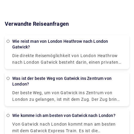
Verwandte Reiseanfragen
Wie reist man von London Heathrow nach London
Gatwick?
Die direkte Reisemöglichkeit von London Heathrow
nach London Gatwick besteht darin, einen privaten
Transfer oder Transferservice zu nutzen. Es dauert
ca. 1 Stunde, um das Ziel zu erreichen. Sie können
Was ist der beste Weg von Gatwick ins Zentrum von
auf unserer Website Rydeu einen privaten
London?
Transferservice buchen und den Tür-zu-Tür-Service
Der beste Weg, um von Gatwick ins Zentrum von
zu einem fairen Preis freischalten.
London zu gelangen, ist mit dem Zug. Der Zug bringt
Sie nach Victoria, von dort aus können Sie ein
privates Taxi buchen, um Ihr Ziel zu erreichen. Der
Wie komme ich am besten von Gatwick nach London?
Zug fährt die ganze Nacht, und die Fahrpreise
Von Gatwick nach London kommt man am besten
betragen ab £14 für die 50-minütige Fahrt. Sie
mit dem Gatwick Express Train. Es ist die
können auch unsere Website besuchen, um einen