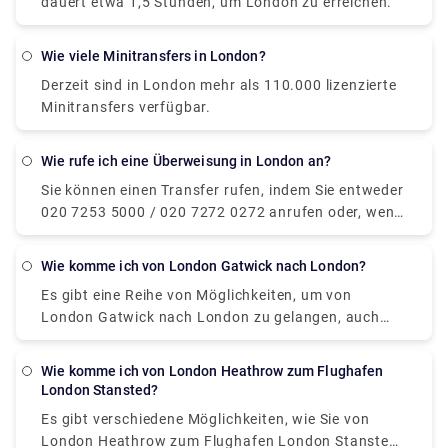
dauert etwa 1,5 Stunden, um London zu erreichen.
Tag, um die gleiche Reise zu absolvieren.
Wie viele Minitransfers in London?
Derzeit sind in London mehr als 110.000 lizenzierte
Minitransfers verfügbar.
Wie rufe ich eine Überweisung in London an?
Sie können einen Transfer rufen, indem Sie entweder
020 7253 5000 / 020 7272 0272 anrufen oder, wenn
Sie sich in der Nähe des Zentrums befinden, sich
einfach nach einem gelben TAXI-Etikett umsehen,
Wie komme ich von London Gatwick nach London?
das an einem Taxi angebracht ist, und Ihre Hand
Es gibt eine Reihe von Möglichkeiten, um von
anhalten. Außerdem können Sie auf unserer Website
London Gatwick nach London zu gelangen, auch
(Rydeu) im Voraus ein privates Transfertaxi buchen
das mit der Bequemlichkeit des kontaktlosen
und eine ungehinderte Fahrt von Tür zu Tür erhalten.
Bezahlens. Der Nonstop-Zugservice von Gatwick
Wie komme ich von London Heathrow zum Flughafen
Express nach Victoria fährt alle 15 Minuten und
London Stansted?
dauert 30 Minuten. Zweitens können Sie auch
Es gibt verschiedene Möglichkeiten, wie Sie von
unseren privaten Transferservice auf Rydeu.com
London Heathrow zum Flughafen London Stansted