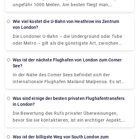
unserem außergewöhnlichen Kundenservice zu
ungefähr 1000 Meilen. Am besten fliegt man,
profitieren, empfehlen wir Ihnen, Ihren privaten
durchschnittlich 3 Flüge pro Woche mit einer
Transferservice zum Flughafen Gatwick bei Rydeu
Reisedauer von 3 Stunden. Der Flug von Malaga
Pickups im Voraus zu buchen. Füllen Sie das
Wie viel kostet die U-Bahn von Heathrow ins Zentrum
nach London ist mit Ryanair (50 £), British Airways
von London?
untenstehende Formular aus und planen Sie eine
(80 £) und EasyJet (95 £) am günstigsten. Wenn Sie
stressfreie Reise.
Die Londoner U-Bahn – die Underground oder Tube
nach einer Möglichkeit suchen, neben dem Flug zum
oder Metro – gilt als die günstigste Art, zwischen
Flughafen London City zu gelangen, entscheiden Sie
Heathrow und Central London zu reisen. Eine
sich für Bus und Zug über Saragossa, was etwa 35
Standard-Einzelfahrt mit der U-Bahn von Heathrow
Stunden dauert und 200 bis 350 € kostet.
Was ist der nächste Flughafen von London zum Comer
(Zone 6) ins Zentrum von London (Zone 1) kostet
See?
etwa 6 £ für Erwachsene, oder bei Zahlung mit einer
In der Nähe des Comer Sees befindet sich der
kontaktlosen Kreditkarte 3 £. In Begleitung eines
internationale Flughafen Mailand Malpensa. Es ist
Erwachsenen fahren Kinder unter 11 Jahren
möglich, mit dem Malpensa Express vom Flughafen
kostenlos.
nach Saronno und dann mit dem Zug nach Como zu
Was sind einige der besten privaten Flughafentransfers
fahren, mit einer Fahrzeit von 1 Stunde und 30
in London?
Minuten, was im Wesentlichen von der Zeit abhängt,
Die Bewertung des Rufs privater Überweisungen,
die Sie für das Umsteigen aufwenden. Der Startpreis
bevor Sie sie kontaktieren, ist ein wichtiger Aspekt,
liegt bei etwa 15 £.
den Sie überprüfen müssen. Dann werden Lizenzen
und Bewertungen angezeigt, um deren Echtheit zu
Was ist der billigste Weg von South London zum