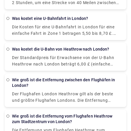
2 Stunden, um eine Strecke von 40 Meilen zwischen
dem Flughafen London Gatwick und London
zurückzulegen. Sie können jedoch auch online einen
Was kostet eine U-Bahnfahrt in London?
privaten Transfertaxi-Service buchen, um eine
Die Kosten für eine U-Bahnfahrt in London für eine
entspannte Fahrt zu erhalten. Buchen Sie auf
einfache Fahrt in Zone 1 betragen 5,50 bis 8,70 £.
unserer Website (Rydeu), um das beste Angebot an
Im Gegensatz dazu kostet Sie derselbe U-Bahn-Tarif
Bord zu erhalten.
mit einer Oyster- oder kontaktlosen Karte 2,40 £.
Was kostet die U-Bahn von Heathrow nach London?
Entscheiden Sie sich für das Angebot, von dem Sie
Der Standardpreis für Erwachsene von der U-Bahn
glauben, dass es das beste für Sie ist, und erleben
Heathrow nach London beträgt 6,00 £ (einfache
Sie eine stressfreie Reise.
Fahrt), während derselbe mit einer Oyster Card oder
einer kontaktlosen Karte 3,30 £ bis 5,30 £ kostet
Wie groß ist die Entfernung zwischen den Flughäfen in
und etwa 30 Minuten dauert, um die Strecke von
London?
Terminal 2 oder 3, Heathrow, zurückzulegen .
Der Flughafen London Heathrow gilt als der beste
und größte Flughafen Londons. Die Entfernung
zwischen Heathrow und anderen Flughäfen ist wie
folgt: Heathrow-Gatwick beträgt etwa 42 Meilen. Die
Wie groß ist die Entfernung vom Flughafen Heathrow
Entfernung zwischen Heathrow und Stansted
zum Stadtzentrum von London?
beträgt etwa 60 Meilen. Die Entfernung zwischen
Die Entfernung vom Flughafen Heathrow zum