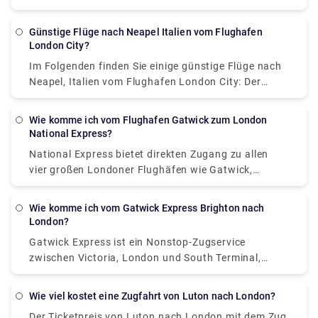
buchen. Der Flug wird zunächst in etwa 6 Stunden in
St. Lucia landen und dann einen kurzen Flug zur
Günstige Flüge nach Neapel Italien vom Flughafen
Karibikinsel Grenada nehmen, der für die Strecke
London City?
etwa 2 Stunden benötigt.
Im Folgenden finden Sie einige günstige Flüge nach
Neapel, Italien vom Flughafen London City: Der
Startpreis für Ryanair-Flüge beträgt £ 31. Der
Ticketpreis für British Airways beginnt bei 45 £ und
Wie komme ich vom Flughafen Gatwick zum London
SWISS bei (88 £). Das Beste daran ist, dass keine
National Express?
Stornierungsgebühren berechnet werden, wenn Sie
National Express bietet direkten Zugang zu allen
es vor 24 Stunden nach der Buchung stornieren.
vier großen Londoner Flughäfen wie Gatwick,
Wenn Sie die Buchung nach 24 Stunden stornieren,
Heathrow, Luton und Stansted. Ihre Busse fahren
betragen die Stornierungsgebühren für
derzeit bis zu 11 Mal am Tag vom Flughafen
Inlandsreisen 92 £ und 331 £ für internationale
Wie komme ich vom Gatwick Express Brighton nach
Gatwick zur Victoria Coach Station, London, mit
London?
Reisen.
einem Startpreis von 6 £ (einfache Fahrt). Die
Gatwick Express ist ein Nonstop-Zugservice
schnellste Fahrt bringt Sie in etwa 2 Stunden
zwischen Victoria, London und South Terminal,
dorthin. Haltestellen zwischen dem Flughafen
Flughafen Gatwick. Der Gatwick Express fährt von
Gatwick und London sind der Flughafen Gatwick
London Victoria ab und endet in Brighton. Der
(South Terminal, North Terminal), Lower Kingswood,
Wie viel kostet eine Zugfahrt von Luton nach London?
Startpreis beträgt 19,90 £ und die Fahrt zum Ziel
Banstead, Belmont, Sutton Rail Station, Sutton
Der Ticketpreis von Luton nach London mit dem Zug