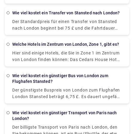
bequemste, zuverlässigste, aber teuerste Option im
privaten Transfer von Victoria für eine hindernisfreie
Vergleich zum Bus, obwohl sie gute Angebote
Reise zu einem fairen Preis zu buchen.
Wie viel kostet ein Transfer von Stansted nach London?
machen. Nehmen Sie den Gatwick Express Train
Der Standardpreis für einen Transfer von Stansted
nach Victoria und nehmen Sie von dort aus ein
nach London beginnt bei 75 £ und die Fahrtdauer
privates Taxi. Die Zugfahrt kostet zwischen 19,90
beträgt etwa 1 Stunde, kann sich jedoch ändern, da
und 39,60 £.
dies von mehreren Faktoren wie Verkehr, Zeiten und
Welche Hotels im Zentrum von London, Zone 1, gibt es?
Wetterbedingungen abhängt.
Hier sind einige Hotels, die Sie in Zone 1 im Zentrum
von London finden können: Das Cedars House Hotel
liegt weniger als 1,6 km von der U-Bahnstation West
Croydon entfernt und bietet komfortable, aber
Wie viel kostet ein günstiger Bus von London zum
bescheidene Unterkünfte. Das Euston Square Hotel
Flughafen Stansted?
liegt nicht weit vom British Museum und dem
Der günstigste Buspreis von London zum Flughafen
Regents Park entfernt. Es verbindet genügend
London Stansted beträgt 6,75 £. Es dauert ungefähr
Annehmlichkeiten mit einem modernen Ambiente.
1 Stunde, um 31 Meilen mit öffentlichen
Das Royal Houseguards liegt in der Nähe des
Verkehrsmitteln zurückzulegen. Alternativ können
Trafalgar Square und des Charing Cross, perfekt, um
Wie viel kostet ein günstiger Transport von Paris nach
Sie einen privaten Transfer von unserer Website
London?
die herrliche Aussicht auf die Themse zu genießen.
(Rydeu) buchen, um das beste Angebot zu erhalten.
Der billigste Transport von Paris nach London, den
Sie bekommen können, ist ein Bus/Shuttle, der etwa