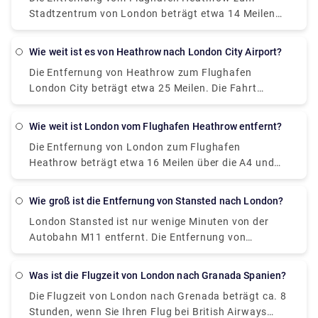
Heathrow und London beträgt etwa 25 Meilen. Die
Stadtzentrum von London beträgt etwa 14 Meilen
Entfernung zwischen Heathrow und Luton beträgt
über die M4 und A4. Wenn Sie am schnellsten
etwa 34 Meilen.
dorthin gelangen möchten, entscheiden Sie sich für
Wie weit ist es von Heathrow nach London City Airport?
den Heathrow Express, dessen Nonstop-Züge Sie in
Die Entfernung von Heathrow zum Flughafen
nur 30 Minuten vom Terminal (Flughafen Heathrow)
London City beträgt etwa 25 Meilen. Die Fahrt
ins Stadtzentrum bringen, oder Sie können auch ein
dauert 1 Stunde mit dem Taxi, 20 Minuten mit dem
privates Transfertaxi von unserer Website buchen
Zug, etwa 45 Minuten mit der Londoner U-Bahn und
(Rydeu ) kostet £45–£70 und die Fahrzeit beträgt
Wie weit ist London vom Flughafen Heathrow entfernt?
50 Minuten mit dem Bus.
ca. 1 Stunde.
Die Entfernung von London zum Flughafen
Heathrow beträgt etwa 16 Meilen über die A4 und
M4. Die Kosten nach London betragen 45–70 £ mit
dem Taxi, 2–4 £ mit dem Auto und 5 £ mit dem Zug.
Wie groß ist die Entfernung von Stansted nach London?
Die Fahrzeit beträgt etwa 1 Stunde mit dem Taxi, 15-
London Stansted ist nur wenige Minuten von der
20 Minuten mit dem Zug, 30 Minuten mit dem Auto.
Autobahn M11 entfernt. Die Entfernung von
Die Dauer kann jedoch je nach Verkehr, Abholzeit,
Stansted zum Zentrum von London beträgt etwa 40
Wetterbedingungen usw. variieren.
Meilen über die M11. Sie erreichen es in ca. 1 Stunde
Was ist die Flugzeit von London nach Granada Spanien?
mit einem privaten Transfertaxi, in 50 Minuten mit
Die Flugzeit von London nach Grenada beträgt ca. 8
dem Stansted Express-Zugservice und in 1,5
Stunden, wenn Sie Ihren Flug bei British Airways
Stunden mit einem Mietwagen.