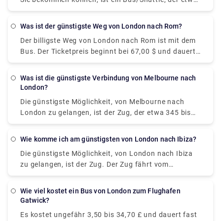
36 bis 44 US-Dollar kostet. Er fährt von Paris
Gallieni Porte Bagnolet oder Gare Paris Bercy ab
Was ist der günstigste Weg von London nach Rom?
und dauert etwa 8 Stunden, um am Busbahnhof
Der billigste Weg von London nach Rom ist mit dem
Victoria in London anzukommen.
Bus. Der Ticketpreis beginnt bei 67,00 $ und dauert
etwa 1 Tag. Der Bus fährt vom Busbahnhof Victoria
in London ab und kommt am Busbahnhof Tiburtina
Was ist die günstigste Verbindung von Melbourne nach
in Rom an. Allerdings ist ein Flug viel bequemer als
London?
eine hektische Busfahrt.
Die günstigste Möglichkeit, von Melbourne nach
London zu gelangen, ist der Zug, der etwa 345 bis
903 US-Dollar kostet. Alternativ, wenn Sie das
bestmögliche Angebot für Flüge erhalten möchten,
Wie komme ich am günstigsten von London nach Ibiza?
können Sie den günstigsten Flug von Melbourne
Die günstigste Möglichkeit, von London nach Ibiza
nach London für etwa 400 bis 1.200 US-Dollar
zu gelangen, ist der Zug. Der Zug fährt vom
bekommen.
Busbahnhof Victoria in London ab und kommt in
Barcelona an. Nehmen Sie nach einer Übernachtung
Wie viel kostet ein Bus von London zum Flughafen
in Barcelona die Abendfähre nach Ibiza zum Preis
Gatwick?
ab 84 €.
Es kostet ungefähr 3,50 bis 34,70 £ und dauert fast