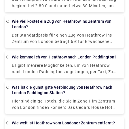
dauert etwa 1 Stunde.
Centre, Rosehill, Mitcham, Streatham, Stockwell,
beginnt bei 2,80 £ und dauert etwa 30 Minuten, um
Vauxhall und Victoria Coach Station.
29 Meilen mit einer Frequenz von 677 Zügen pro Tag
zurückzulegen. An Wochenenden und Feiertagen
Wie viel kostet ein Zug von Heathrow ins Zentrum von
können die Fahrtzeiten länger als angegeben sein.
London?
Der Standardpreis für einen Zug von Heathrow ins
Zentrum von London beträgt 6 £ für Erwachsene
oder mit einer kontaktlosen Kreditkarte kostet eine
Einzelfahrkarte 3,10 £. Der Ticketpreis kann je nach
Wie komme ich von Heathrow nach London Paddington?
Fahrplan, Reiseroute und gebuchter Klasse variieren
Es gibt mehrere Möglichkeiten, um von Heathrow
und ist meist nicht so taschenfreundlich, wenn Sie
nach London Paddington zu gelangen, per Taxi, Zug
tagsüber buchen.
oder Auto. Der beste Weg ist jedoch, einen privaten
Transfertaxi-Service zu buchen, da es ziemlich
Was ist die günstigste Verbindung von Heathrow nach
kostet (abhängig von Ihrer Abholzeit, Anzahl der
London Paddington Station?
Passagiere usw.) und etwa 30 Minuten dauert, um
Hier sind einige Hotels, die Sie in Zone 1 im Zentrum
die Strecke zurückzulegen. Sie können das Taxi über
von London finden können: Das Cedars House Hotel
unsere Website (Rydeu) buchen und erhalten eine
liegt weniger als 1,6 km von der U-Bahnstation West
hindernisfreie Fahrt. Alternativ können Sie einen
Croydon entfernt und bietet komfortable, aber
direkten Zug nehmen, der von den Heathrow
Wie weit ist Heathrow vom Londoner Zentrum entfernt?
bescheidene Unterkünfte. Das Euston Square Hotel
Terminals 2 und 3 abfährt und in London