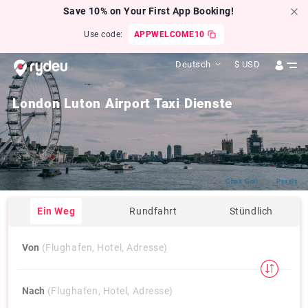
Save 10% on Your First App Booking!
Use code:
APPWELCOME10
Deutsch
$
USD
London Luton Airport Taxi Dienste
Click by
Chait Goli
from
Pexels
Ein Weg
Rundfahrt
Stündlich
Von
(Flughafen, Hotel, Adresse)
Nach
(Flughafen, Hotel, Adresse)