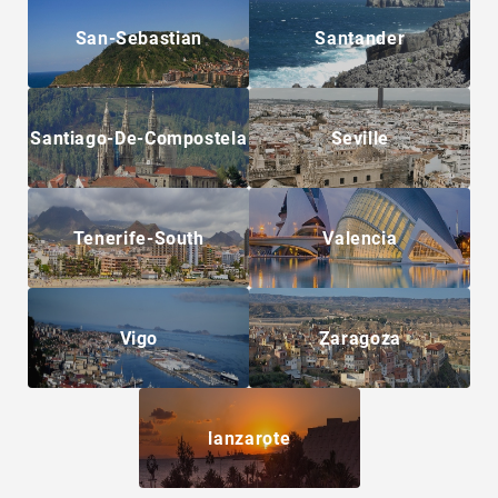
San-Sebastian
Santander
Santiago-De-Compostela
Seville
Tenerife-South
Valencia
Vigo
Zaragoza
lanzarote