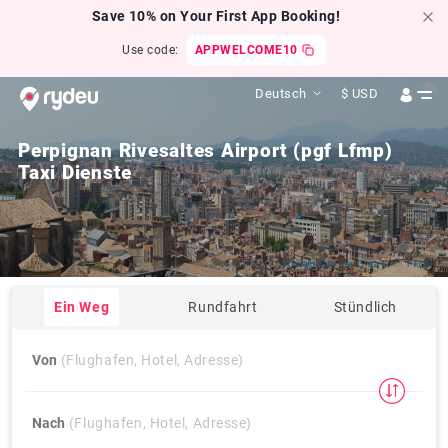
Save 10% on Your First App Booking!
Use code:
APPWELCOME10
Deutsch
$
USD
Perpignan Rivesaltes Airport (pgf Lfmp)
Taxi Dienste
Click by
Ronald van der Graa
from
Flickr
Ein Weg
Rundfahrt
Stündlich
Von
(Flughafen, Hotel, Adresse)
Nach
(Flughafen, Hotel, Adresse)