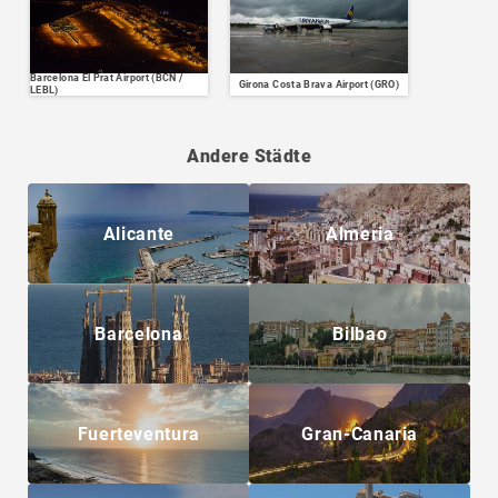
Barcelona El Prat Airport (BCN /
Girona Costa Brava Airport (GRO)
LEBL)
Andere Städte
Alicante
Almeria
Barcelona
Bilbao
Fuerteventura
Gran-Canaria