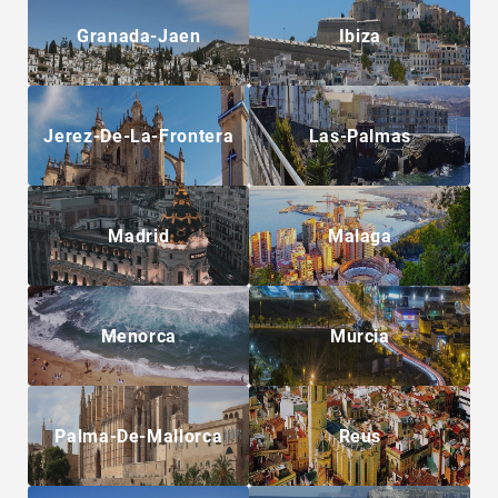
Granada-Jaen
Ibiza
Jerez-De-La-Frontera
Las-Palmas
Madrid
Malaga
Menorca
Murcia
Palma-De-Mallorca
Reus