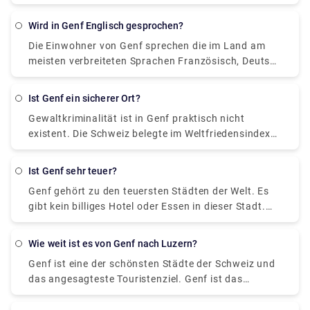
zweitgrössten Stadt der Schweiz zu sehen.
hin zu künstlerischen Sammlungen im Cité; du
während des äußerst berühmten Sommerfestivals
Temps lässt sich ein ganzer Tag gemütlich
CinéTransat sogar Filme am Seeufer ansehen. Diese
Wird in Genf Englisch gesprochen?
herumschlendern.
Stadt voller Kultur und Kunst lässt ihre Besucher nie
Die Einwohner von Genf sprechen die im Land am
verzaubern.
meisten verbreiteten Sprachen Französisch, Deutsch
und Italienisch. Aufgrund des Zustroms von
Touristen ist Englisch jedoch unter den
Ist Genf ein sicherer Ort?
Einheimischen stark verbreitet. Darüber hinaus sind
Gewaltkriminalität ist in Genf praktisch nicht
Englisch und Deutsch auch Teil des Lehrplans des
existent. Die Schweiz belegte im Weltfriedensindex
öffentlichen Schulsystems. Die offizielle Sprache der
2021 den 7. Platz von 163 Ländern. Der Besitz von
Stadt ist Französisch, obwohl es üblich ist, Englisch
Schusswaffen ist illegal, kein Bereich wirkt schattig
als Zweitsprache der meisten Einheimischen zu
Ist Genf sehr teuer?
und selbst allgemeine Meldungen über
sehen. Selbst wenn Sie also kein einziges
Genf gehört zu den teuersten Städten der Welt. Es
Bagatelldelikte sind düster. Aufgrund der großen
französisches Wort kennen, wird dies Ihrem
gibt kein billiges Hotel oder Essen in dieser Stadt.
Anzahl von Touristen, die das ganze Jahr über
wunderbaren Aufenthalt hier kaum im Wege stehen.
Wer das bestmögliche Essen mit dem bestmöglichen
anwesend sind, besteht jedoch die Möglichkeit, von
Interessanterweise ist Genf auch die Heimat
Ambiente und Vibe erleben möchte, muss definitiv
den üblichen Taschendieben erwischt zu werden.
mehrerer anderer Sprachen wie Albanisch bis
Wie weit ist es von Genf nach Luzern?
den besten Preis zahlen. Aber bei strategischer
Daher ist es ratsam, Wertsachen im Auge zu
Simbabwe. Tatsächlich ist es eine akzeptierte
Genf ist eine der schönsten Städte der Schweiz und
Planung ist ein Urlaub in Genf auch mit einem relativ
behalten. Abgesehen von widrigen
Vorstellung, mehrere Sprachen zu sprechen. Denn
das angesagteste Touristenziel. Genf ist das
kleinen Budget möglich. Wenn auf der einen Seite ein
Wetterbedingungen, die gelegentlich auftreten
was kann man von einer Stadt voller Kultur
Finanzzentrum der Welt und berühmt für sein Essen
einzelnes Sandwich 5.00 Franken kosten kann, ist es
können, gibt es für Genfer Besucher kaum ein
erwarten.
und seine Infrastruktur. Dagegen ist Luzern, eine