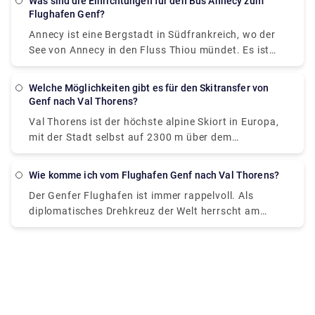
um die Anreise auf der Straße geht, können Sie
Was sind die Einrichtungen für den Bus Annecy zum
Handelsstadt. Es ist die Heimat der nationalen
Ausstellung. Genf und Annecy sind 41 km
Vorreservierungsoptionen. Sie können auch die
Flughafen Genf?
zwischen einem Bus, Taxi oder einem privaten
Börse und ein Finanzzentrum, das auch für seine
voneinander entfernt. Von allen Optionen ist die
langen Warteschlangen überspringen, was es zu
Transfer wählen. Private Transfers ähneln Taxis und
Annecy ist eine Bergstadt in Südfrankreich, wo der
erstklassigen Restaurants und Geschäfte bekannt
bequemste und zeitsparendste ein Taxi oder ein
einem stressfreien Erlebnis macht und Zeit spart,
bieten Ihnen eine erstklassige und komfortable
See von Annecy in den Fluss Thiou mündet. Es ist
ist. Die Fahrt von Genf nach Mailand dauert 3 Std.
privater Transfer. Die langen Taxischlangen könnten
um die schöne Stadt zu genießen. Wenn Sie nach
Fahrt. Sie können Ihre Fahrt auf Rydeu.com zu
berühmt für seine Vieille Ville (Altstadt) mit
47 Min. Die Städte sind über die E25 317,7 km
jedoch das Gesamterlebnis beeinträchtigen. Die
einem zuverlässigen und erschwinglichen
einem erschwinglichen Preis im Voraus buchen und
Kopfsteinpflasterstraßen, gewundenen Kanälen und
voneinander entfernt. Sie können einen Flug nehmen
Welche Möglichkeiten gibt es für den Skitransfer von
beste Alternative dazu wäre, einen privaten Transfer
Transferanbieter suchen, dann buchen Sie jetzt
Angebote nutzen. Wir bieten Ihnen einen sicheren
pastellfarbenen Gebäuden. Das mittelalterliche
Genf nach Val Thorens?
und von Genf nach Mailand Linate fliegen. Sie
im Voraus zu buchen. Auf Rydeu.com erhalten Sie
Ihren privaten Transfer auf rydeu.com. Buchen Sie
Buchungsprozess, kostenlose Stornierung und
Château d'Annecy, früher Sitz der Grafen von Genf,
erreichen Ihr Ziel in nur 2h 23m und es kostet Sie
mehrere Angebote zur Auswahl, wo Sie einen
mit einem sicheren Online-Buchungsprozess,
Val Thorens ist der höchste alpine Skiort in Europa,
spätere Zahlungsoptionen.
überragt die Stadt und beherbergt ein Museum mit
zwischen 61€ und 237€. Der Bus ist eines der
sicheren Online-Buchungsprozess, kostenlose
kostenloser Stornierung und „Später bezahlen“-
mit der Stadt selbst auf 2300 m über dem
regionalen Relikten wie alpinen Möbeln und
günstigsten Verkehrsmittel zwischen den beiden
Stornierung und Zahlungsoptionen erhalten.
Optionen Ihren privaten Transfer, ohne sich
Meeresspiegel. Es klettert über die Baumgrenze
religiöser Kunst sowie eine naturkundliche
Städten. Sie können einen Bus von Genf nach
Erhalten Sie bis zu 60 Minuten kostenlose Wartezeit
Gedanken über Änderungen der Reisepläne machen
hinaus und hat sich einen Ruf für intensives
Ausstellung. Sie können in einen Bus nach Annecy
Wie komme ich vom Flughafen Genf nach Val Thorens?
Mailand besteigen. Es dauert 5 Stunden 22 Minuten,
und genießen Sie Ihre Fahrt ohne Probleme.
zu müssen. Reisen Sie jetzt bequem mit rydeu.com.
Skifahren und ebenso lautes Feiern erworben. Val
einsteigen. Es gibt einen direkten Bus, der von der
bis Sie es erreichen, und kostet ungefähr 12 € bis 21
Der Genfer Flughafen ist immer rappelvoll. Als
Thorens hat sich als Zweckbaugemeinde
Église des Fins nach Bachet-Gare fährt. Die
€. Sie haben auch die Möglichkeit, mit dem Zug
diplomatisches Drehkreuz der Welt herrscht am
harmonischer entwickelt als viele andere Skigebiete
Verbindungen fahren stündlich ab und sind 24
anzureisen. Sie können einen Zug von Genf nach
Flughafen immer ein Andrang. Aus diesem Grund ist
in der Umgebung. Die Fahrt von Genf nach Val
Stunden am Tag, sieben Tage die Woche verfügbar.
Milano Centrale nehmen, die Fahrt dauert 4h 1m und
es immer vorzuziehen, Ihre Fahrt im Voraus zu
Thorens dauert fast 3 Stunden. Die beiden Orte sind
Die Fahrt dauert etwa 1 Stunde 45 Minuten und
kostet 110€ - 200€. Oder Sie nehmen den Zug von
buchen, anstatt in langen Warteschlangen auf die
über die D117 153,2 km voneinander entfernt. Sie
kostet 20 EUR.
Genf nach Rho-Fiera Milano. Die geschätzte
öffentlichen Verkehrsmittel zu warten. Die Anreise
können einen Zug, Bus, Taxi oder einen privaten
Reisezeit beträgt 4 Stunden 12 Minuten und kostet
nach Val Thorens vom fast 200 Kilometer entfernten
Transfer nutzen. Aufgrund der Wetterunsicherheit
Sie etwa 109 € - 189 €. Die bequemste und
Flughafen Genf über die A41 kann ermüdend und
reisen Sie am besten mit einem Taxi oder einem