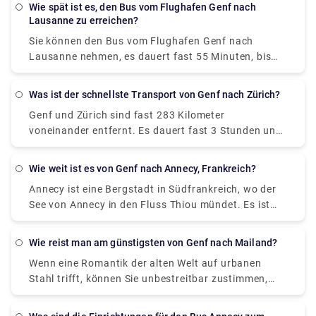
vorhaben, von Zürich aus mit dem Flugzeug nach
Sie können das Hotel auswählen, das am besten zu
religiöser Kunst sowie eine naturkundliche
Wie spät ist es, den Bus vom Flughafen Genf nach
Möglichkeiten sein, um zu erreichen. Sie können
und individuell und erhöhen das Erlebnis. Sie können
Genf zu reisen, dauert die Anreise etwa 2 Std. 30
Ihnen passt, und genießen, was die Stadt zu bieten
Ausstellung. Genf und Annecy sind 41 km
Lausanne zu erreichen?
auch den Zug von Zürich HB nach Genève nehmen
Ihre Fahrt auf rydeu.com mit einem sicheren Online-
Min. und kostet Sie zwischen 78 € und 247 €.
hat! Für alle Pick-and-Drop- und Intercity-
voneinander entfernt. Die Fahrt mit dem Zug dauert
und es dauert fast 2 Stunden 43 Minuten, bis Sie es
Sie können den Bus vom Flughafen Genf nach
Buchungsprozess, kostenloser Stornierung und
Fliegen kann eine der schnellsten Möglichkeiten
Reiseoptionen können Sie jederzeit einen privaten
1 Std. 15 Min. und kostet 24 € - 45 €. Sie können
erreichen. Die geschätzten Kosten betragen fast 80
Lausanne nehmen, es dauert fast 55 Minuten, bis
„Später bezahlen“-Optionen im Voraus buchen und
sein, um zu erreichen. Sie können auch den Zug von
Transfer auswählen und bequem fahren. Sie sind
auch in einen Bus nach Annecy einsteigen. Es gibt
€ - 150 €. Es gibt 27 direkte Züge, die in gleichen
Sie Ihr Ziel erreichen. Die ungefähren Kosten für die
Ihren privaten Transfer buchen, ohne sich Gedanken
Zürich HB nach Genève nehmen und es dauert fast 2
Taxis sehr ähnlich, bieten Ihnen jedoch erstklassige
einen direkten Bus, der von der Église des Fins nach
Abständen zwischen diesen beiden Städten
Fahrt mit dem Bus betragen 6 € bis 8 €.
über Änderungen der Reisepläne machen zu
Stunden 43 Minuten, bis Sie es erreichen. Die
Dienstleistungen und eine komfortable Fahrt. Sie
Was ist der schnellste Transport von Genf nach Zürich?
Bachet-Gare fährt. Die Verbindungen fahren
verkehren. Wenn es um die Anreise auf der Straße
müssen. Erhalten Sie bis zu 60 Minuten kostenloses
geschätzten Kosten betragen fast 80 € - 150 €. Es
können einen auf Rydeu.com im Voraus buchen und
stündlich ab und sind 24 Stunden am Tag, sieben
Genf und Zürich sind fast 283 Kilometer
geht, können Sie zwischen einem Bus, Taxi oder
Warten auf die Abholung vom Flughafen, die Ihnen
gibt 27 direkte Züge, die in gleichen Abständen
viele Vorteile erkunden. Wir bieten Ihnen 60 Minuten
Tage die Woche verfügbar. Die Fahrt dauert etwa 1
voneinander entfernt. Es dauert fast 3 Stunden und
einem privaten Transfer wählen. Private Transfers
bei Flugverspätungen helfen oder die
zwischen diesen beiden Städten verkehren. Wenn es
kostenlose Wartezeit und eine Reihe von Fahrern zur
Stunde und 5 Minuten und kostet 5 € bis 10 €. Wenn
15 Minuten, um über die A1 zu erreichen. Wenn Sie
ähneln Taxis und bieten Ihnen eine erstklassige und
Gepäckabholung bequem beenden. Reisen Sie jetzt
um die Anreise auf der Straße geht, können Sie
Auswahl. Mit Rydeu können Sie mit Leichtigkeit
Sie über Genève, Place de Neuve in einen Bus
vorhaben, von Zürich aus mit dem Flugzeug nach
komfortable Fahrt. Sie können Ihre Fahrt auf
bequem mit rydeu.com.
Wie weit ist es von Genf nach Annecy, Frankreich?
zwischen einem Bus, Taxi oder einem privaten
reisen.
einsteigen, dauert es 1 Std. 45 Min. und kostet 11 €
Genf zu reisen, dauert die Anreise etwa 2 Std. 30
Rydeu.com zu einem erschwinglichen Preis im
Transfer wählen. Private Transfers ähneln Taxis und
Annecy ist eine Bergstadt in Südfrankreich, wo der
- 22 €. Von allen Optionen ist die bequemste und
Min. und kostet Sie zwischen 78 € und 247 €.
Voraus buchen und Angebote nutzen. Wir bieten
bieten Ihnen eine erstklassige und komfortable
See von Annecy in den Fluss Thiou mündet. Es ist
zeitsparendste ein Taxi oder ein privater Transfer.
Fliegen kann eine der schnellsten Möglichkeiten
Ihnen einen sicheren Buchungsprozess, kostenlose
Fahrt. Sie können Ihre Fahrt auf Rydeu.com zu
berühmt für seine Vieille Ville (Altstadt) mit
Die langen Taxischlangen könnten jedoch das
sein, um zu erreichen. Sie können auch den Zug von
Stornierung und spätere Zahlungsoptionen.
einem erschwinglichen Preis im Voraus buchen und
Kopfsteinpflasterstraßen, gewundenen Kanälen und
Gesamterlebnis beeinträchtigen. Die beste
Zürich HB nach Genève nehmen und es dauert fast 2
Erhalten Sie bis zu 60 Minuten kostenloses Warten
Wie reist man am günstigsten von Genf nach Mailand?
Angebote nutzen. Wir bieten Ihnen einen sicheren
pastellfarbenen Gebäuden. Das mittelalterliche
Alternative dazu wäre, einen privaten Transfer im
Stunden 43 Minuten, bis Sie es erreichen. Die
auf die Abholung vom Flughafen, die Ihnen bei
Wenn eine Romantik der alten Welt auf urbanen
Buchungsprozess, kostenlose Stornierung und
Château d'Annecy, früher Sitz der Grafen von Genf,
Voraus zu buchen, bei dem ein Chauffeur darauf
geschätzten Kosten betragen fast 80 € - 150 €. Es
Flugverspätungen helfen oder die Gepäckabholung
Stahl trifft, können Sie unbestreitbar zustimmen,
spätere Zahlungsoptionen.
überragt die Stadt und beherbergt ein Museum mit
wartet, Sie zu begrüßen. Der private Transfer ähnelt
gibt 27 direkte Züge, die in gleichen Abständen
bequem beenden. Reisen Sie jetzt bequem mit
dass Mailand die stilvollste Stadt Italiens ist.
regionalen Relikten wie alpinen Möbeln und
einer Taxifahrt, bietet jedoch Dienstleistungen wie
zwischen diesen beiden Städten verkehren. Wenn es
rydeu.com.
Mailand ist die wohlhabendste Produktions- und
religiöser Kunst sowie eine naturkundliche
hochwertige, gepflegte und komfortable Autos mit