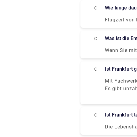
Zwischenland
Wie lange da
Flugzeit von
hängt jedoch
sich um eine
Was ist die 
Wenn Sie mit
Wien 715 km.
Anzahl der St
Ist Frankfurt 
Mit Fachwerkh
Apfelweinknei
Es gibt unzä
mit Cafés un
historische A
Blumenbeeten
Touristenattr
und bezaube
die größte F
Ist Frankfurt 
während der 
Nachdem Sie 
Die Lebensha
romantischen
jedoch allen