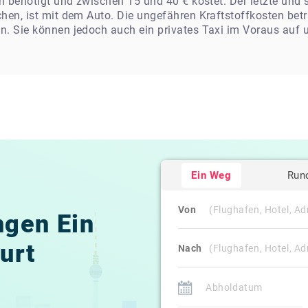
en benötigt und zwischen 15 und 40 € kostet. Der letzte und
chen, ist mit dem Auto. Die ungefähren Kraftstoffkosten bet
n. Sie können jedoch auch ein privates Taxi im Voraus auf u
Ein Weg
Run
Von
gen Ein
urt
Nach