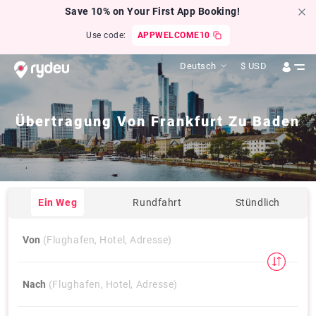
Save 10% on Your First App Booking!
Use code:
APPWELCOME10
Deutsch
$
USD
Übertragung Von
Frankfurt
Zu
Baden
Ein Weg
Rundfahrt
Stündlich
Von
(Flughafen, Hotel, Adresse)
Nach
(Flughafen, Hotel, Adresse)