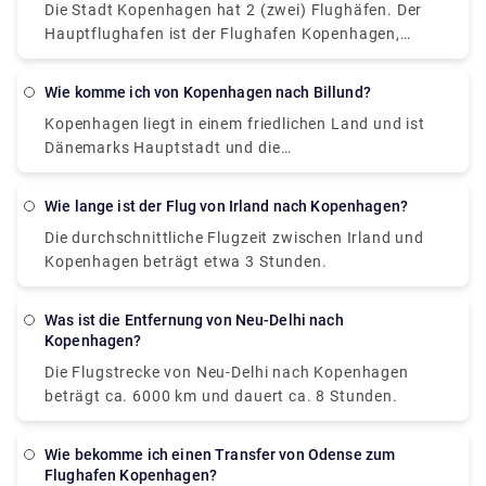
Sorgen machen. Die Preise sind erschwinglich und
Die Stadt Kopenhagen hat 2 (zwei) Flughäfen. Der
gleichzeitig erhalten Sie ein wunderbares Erlebnis,
Hauptflughafen ist der Flughafen Kopenhagen,
das Ihnen angenehme Reisegefühle verleiht, im
Kastrup. Es ist der größte und wichtigste
Gegensatz zu dem lethargischen Gefühl, das Sie
internationale Flughafen, der Kopenhagen,
Wie komme ich von Kopenhagen nach Billund?
normalerweise auf Reisen haben. Wenn Sie einige
Dänemark, den Rest von Seeland, die Öresundregion
aufregende Angebote voll ausschöpfen möchten,
Kopenhagen liegt in einem friedlichen Land und ist
und einen großen Teil Südschwedens einschließlich
buchen Sie Ihre Reise im Voraus auf rydeu.com und
Dänemarks Hauptstadt und die
Scania bedient. Der andere Flughafen ist der
erleben Sie das einzigartige Erlebnis Ihres Lebens
bevölkerungsreichste Stadt des Landes.
Flughafen Roskilde.
Kopenhagen, an der Ostküste der Insel Seeland
Wie lange ist der Flug von Irland nach Kopenhagen?
gelegen, beherbergt das majestätische Schloss
Die durchschnittliche Flugzeit zwischen Irland und
Amalienborg, das die dänische Königsfamilie
Kopenhagen beträgt etwa 3 Stunden.
beherbergt. Es gibt vier Möglichkeiten, um von
Kopenhagen nach Billund zu gelangen, nämlich mit
dem Bus, dem Auto oder dem Flugzeug. Die
Was ist die Entfernung von Neu-Delhi nach
Entfernung zwischen Kopenhagen und Billund
Kopenhagen?
beträgt ca. 250 km und die Straßenentfernung ca.
Die Flugstrecke von Neu-Delhi nach Kopenhagen
300km. Die Fahrt von Kopenhagen nach Billund
beträgt ca. 6000 km und dauert ca. 8 Stunden.
dauert etwa 3 Stunden, was eine Strecke von etwa
280 km zurücklegt und einen durchschnittlichen
Wie bekomme ich einen Transfer von Odense zum
Aufenthalt von 15 Minuten beinhaltet. Der
Flughafen Kopenhagen?
Flughafen Kopenhagen, Kastrup, ist der einzige