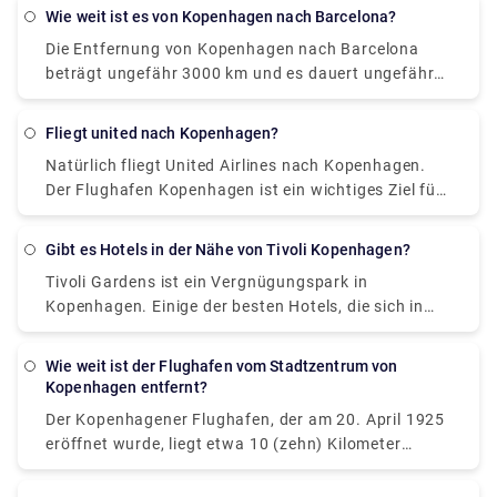
nach Ihrer Ankunft am Flughafen Kopenhagen
Wie weit ist es von Kopenhagen nach Barcelona?
können Sie mit der U-Bahn oder dem Regionalzug im
Die Entfernung von Kopenhagen nach Barcelona
Stadtzentrum sein. Sie benötigen lediglich ein Drei-
beträgt ungefähr 3000 km und es dauert ungefähr
Zonen-Ticket, das Sie für ca. 10 € beim
24 Stunden, um von Kopenhagen nach Barcelona zu
Flughafenticket erwerben können.
gelangen.
Fliegt united nach Kopenhagen?
Natürlich fliegt United Airlines nach Kopenhagen.
Der Flughafen Kopenhagen ist ein wichtiges Ziel für
United Airlines.
Gibt es Hotels in der Nähe von Tivoli Kopenhagen?
Tivoli Gardens ist ein Vergnügungspark in
Kopenhagen. Einige der besten Hotels, die sich in
der Nähe befinden, sind unten aufgeführt: 1.
Copenhagen Mariott Hotel – Etwa 10 km von den
Wie weit ist der Flughafen vom Stadtzentrum von
Tivoli-Gärten entfernt 2. Villa Copenhagen – Etwa
Kopenhagen entfernt?
0,5 km von den Tivoli-Gärten entfernt 3. The Square
Der Kopenhagener Flughafen, der am 20. April 1925
Copenhagen – Etwa 0,5 m von den Tivoli-Gärten
eröffnet wurde, liegt etwa 10 (zehn) Kilometer
entfernt
südlich des Stadtzentrums. Es ist der größte
Flughafen in den nordischen Ländern. Damit hat der