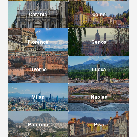
Catania
Como
Florence
Genoa
Livorno
Lucca
Milan
Naples
Palermo
Pisa