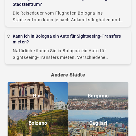
der Regel 15 bis
Stadtzentrum?
Die Reisedauer vom Flughafen Bologna ins
Stadtzentrum kann je nach Ankunftsflughafen und
gewähltem Transportmittel variieren.
Normalerweise dauert die Fahrt vom Flughafen
Kann ich in Bologna ein Auto für Sightseeing-Transfers
Bologna Guglielmo Marconi mit einem Taxi oder
mieten?
einem privaten
Natürlich können Sie in Bologna ein Auto für
Sightseeing-Transfers mieten. Verschiedene
Autovermietungen in der Stadt bieten eine große
Auswahl an Fahrzeugen an, um Ihren spezifischen
Andere Städte
Bedürfnissen gerecht zu werden. Mietwagen
Bari
Bergamo
Bolzano
Cagliari