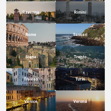
Ravenna
Rimini
Rome
Sassari
Siena
Trento
Treviso
Turin
Venice
Verona