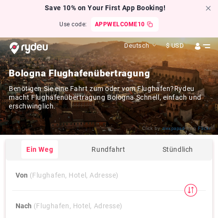
Save 10% on Your First App Booking!
Use code:
APPWELCOME10
Deutsch
$
USD
Bologna Flughafenübertragung
Benötigen Sie eine Fahrt zum oder vom Flughafen?Rydeu
macht Flughafenübertragung Bologna Schnell, einfach und
erschwinglich.
Click by
alexpapad
from
Flickr
Ein Weg
Rundfahrt
Stündlich
Von
(Flughafen, Hotel, Adresse)
Nach
(Flughafen, Hotel, Adresse)