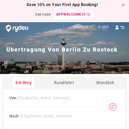
Save 10% on Your First App Booking!
Use code:
APPWELCOME10
Deutsch
$
USD
Übertragung Von
Berlin
Zu
Rostock
Ein Weg
Rundfahrt
Stündlich
Von
(Flughafen, Hotel, Adresse)
Nach
(Flughafen, Hotel, Adresse)