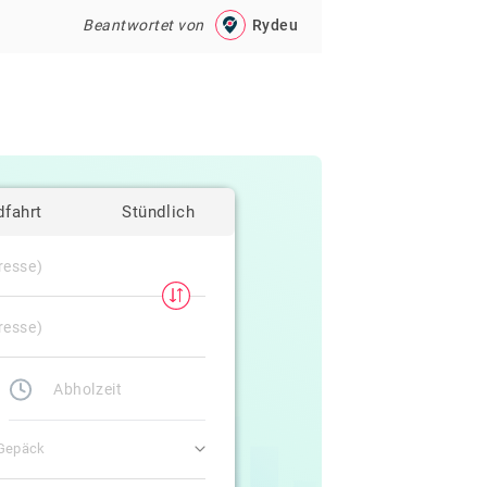
Beantwortet von
Rydeu
dfahrt
Stündlich
 Gepäck