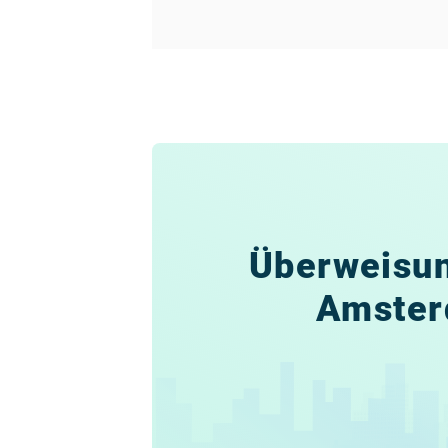
Überweisun
Amste