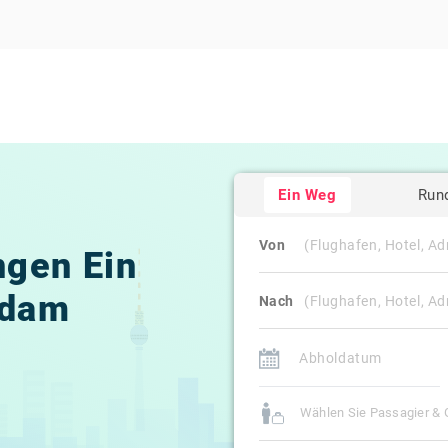
Ein Weg
Run
Von
gen Ein
rdam
Nach
Wählen Sie Passagier &