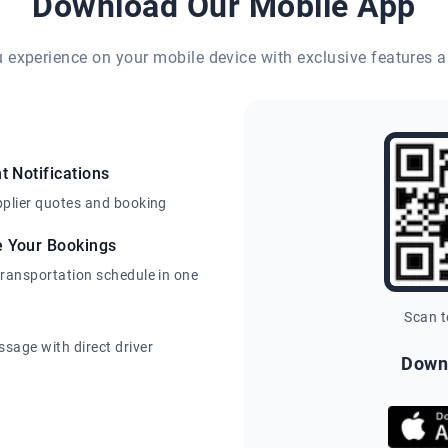
Download Our Mobile App
eu experience on your mobile device with exclusive features a
t Notifications
pplier quotes and booking
e Your Bookings
transportation schedule in one
Scan 
sage with direct driver
Down