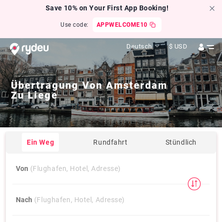
Save 10% on Your First App Booking!
Use code:
APPWELCOME10
Deutsch
$
USD
Übertragung Von
Amsterdam
Zu
Liege
Ein Weg
Rundfahrt
Stündlich
Von
(Flughafen, Hotel, Adresse)
Nach
(Flughafen, Hotel, Adresse)