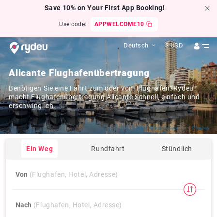
Save 10% on Your First App Booking!
Use code:
APPWELCOME10
Deutsch
$
USD
Alicante Flughafenübertragung
Benötigen Sie eine Fahrt zum oder vom Flughafen?Rydeu
macht Flughafenübertragung Alicante Schnell, einfach und
erschwinglich.
Click by
JoseFranciscoCaro
from
Pixabay
Ein Weg
Rundfahrt
Stündlich
Von
(Flughafen, Hotel, Adresse)
Nach
(Flughafen, Hotel, Adresse)