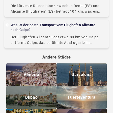
Die kürzeste Reisedistanz zwischen Denia (ES) und
Alicante (Flughafen) (ES) beträgt 104 km, was einer
Fahrzeit mit dem Auto von etwa einer Stunde
entspricht. Urlaub in Denia bietet eine
Was ist der beste Transport vom Flughafen Alicante
kosmopolitische
nach Calpe?
Der Flughafen Alicante liegt etwa 80 km von Calpe
entfernt. Calpe, das berühmte Ausflugsziel in
Spanien, ist ein echtes Highlight in der Provinz
Alicante. Berühmt ist die Stadt vor allem
Andere Städte
Almeria
Barcelona
Bilbao
Fuerteventura