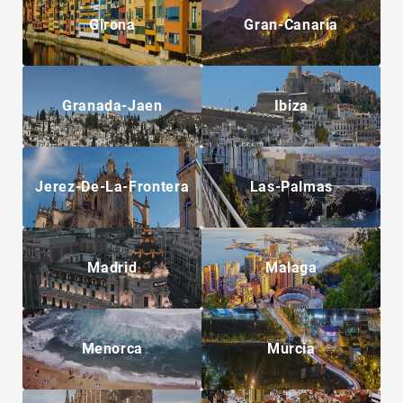
Girona
Gran-Canaria
Granada-Jaen
Ibiza
Jerez-De-La-Frontera
Las-Palmas
Madrid
Malaga
Menorca
Murcia