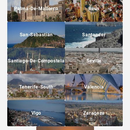
Palma-De-Mallorca
Reus
San-Sebastian
Santander
Santiago-De-Compostela
Seville
Tenerife-South
Valencia
Vigo
Zaragoza