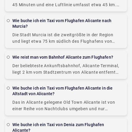
45 Minuten und eine Luftlinie umfasst etwa 45 km.
Benidorm liegt fast auf der Nordostseite von
Alicante. Es gibt viele Möglichkeiten, Benidorm
Wie buche ich ein Taxi vom Flughafen Alicante nach
Murcia?
Die Stadt Murcia ist die zweitgrößte in der Region
und liegt etwa 75 km südlich des Flughafens von
Alicante. Die Nutzung öffentlicher Verkehrsmittel ist
ebenfalls möglich, es sei denn, Sie
Wie reist man vom Bahnhof Alicante zum Flughafen?
Der beliebteste Ankunftsbahnhof, Alicante-Terminal,
liegt 2 km vom Stadtzentrum von Alicante entfernt.
Da es am Flughafen Alicante keine Zugankunft mehr
gibt, können Sie mit dem Bus oder dem Auto
Wie buche ich ein Taxi vom Flughafen Alicante in die
anreisen.
Altstadt von Alicante?
Das in Alicante gelegene Old Town Alicante ist von
einer Reihe von Nachtclubs umgeben und nur
wenige Gehminuten vom Bahnhof Alicante entfernt.
Es liegt nur einen kurzen Spaziergang vom Hafen
Wie buche ich ein Taxi von Denia zum Flughafen
Alicante?