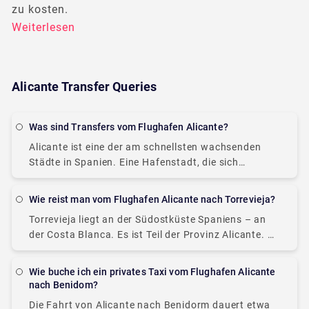
zu kosten.
Weiterlesen
Alicante Transfer Queries
Was sind Transfers vom Flughafen Alicante?
Alicante ist eine der am schnellsten wachsenden
Städte in Spanien. Eine Hafenstadt, die sich
historisch auf den Seehandel stützte, ihr heutiges
Lokal Die Wirtschaft basiert hauptsächlich auf dem
Wie reist man vom Flughafen Alicante nach Torrevieja?
Tourismus. Alicante
Torrevieja liegt an der Südostküste Spaniens – an
der Costa Blanca. Es ist Teil der Provinz Alicante. Es
gibt zwei mögliche Transportmöglichkeiten vom
Flughafen Alicante in die Stadt Torrevieja: Taxis
Wie buche ich ein privates Taxi vom Flughafen Alicante
nach Benidom?
Die Fahrt von Alicante nach Benidorm dauert etwa